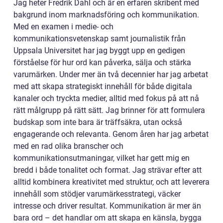
Jag heter Fredrik Dahl och är en erfaren skribent med
bakgrund inom marknadsföring och kommunikation.
Med en examen i medie- och
kommunikationsvetenskap samt journalistik från
Uppsala Universitet har jag byggt upp en gedigen
förståelse för hur ord kan påverka, sälja och stärka
varumärken. Under mer än två decennier har jag arbetat
med att skapa strategiskt innehåll för både digitala
kanaler och tryckta medier, alltid med fokus på att nå
rätt målgrupp på rätt sätt. Jag brinner för att formulera
budskap som inte bara är träffsäkra, utan också
engagerande och relevanta. Genom åren har jag arbetat
med en rad olika branscher och
kommunikationsutmaningar, vilket har gett mig en
bredd i både tonalitet och format. Jag strävar efter att
alltid kombinera kreativitet med struktur, och att leverera
innehåll som stödjer varumärkesstrategi, väcker
intresse och driver resultat. Kommunikation är mer än
bara ord – det handlar om att skapa en känsla, bygga