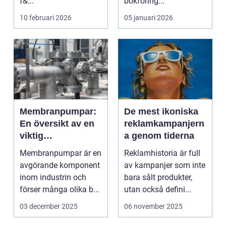
f&...
bokföring...
10 februari 2026
05 januari 2026
Membranpumpar:
De mest ikoniska
En översikt av en
reklamkampanjern
viktig
a genom tiderna
pumpningskompo
Membranpumpar är en
Reklamhistoria är full
nent
avgörande komponent
av kampanjer som inte
inom industrin och
bara sålt produkter,
förser många olika b...
utan också defini...
03 december 2025
06 november 2025