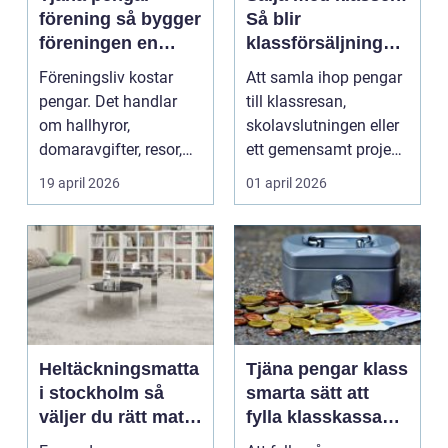
förening så bygger
Så blir
föreningen en
klassförsäljningen
hållbar ekonomi
både rolig och
Föreningsliv kostar
Att samla ihop pengar
lönsam
pengar. Det handlar
till klassresan,
om hallhyror,
skolavslutningen eller
domaravgifter, resor,
ett gemensamt projekt
cuper, läger, material
har blivit en na...
19 april 2026
01 april 2026
o...
Heltäckningsmatta
Tjäna pengar klass
i stockholm så
smarta sätt att
väljer du rätt matta
fylla klasskassan
för hem och
utan stress