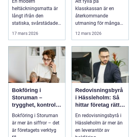
En modern
Att fylla på
kontor
heltäckningsmatta är
klasskassan är en
långt ifrån den
återkommande
statiska, svårstädade
utmaning för många
varianten många
skolklasser. Resor,
17 mars 2026
12 mars 2026
minns från 70- ...
läger, studiemate...
Bokföring i
Redovisningsbyrå
Storuman –
i Hässleholm: Så
trygghet, kontroll
hittar företag rätt
och smarta
ekonomipartner
Bokföring i Storuman
En redovisningsbyrå i
verktyg
är mer än siffror – det
Hässleholm är mer än
är företagets verktyg
en leverantör av