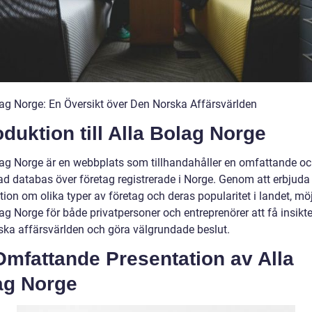
lag Norge: En Översikt över Den Norska Affärsvärlden
oduktion till Alla Bolag Norge
lag Norge är en webbplats som tillhandahåller en omfattande o
rad databas över företag registrerade i Norge. Genom att erbjuda
ion om olika typer av företag och deras popularitet i landet, mö
ag Norge för både privatpersoner och entreprenörer att få insikt
ska affärsvärlden och göra välgrundade beslut.
Omfattande Presentation av Alla
ag Norge