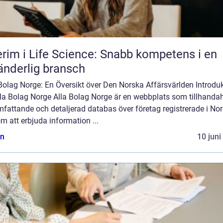
erim i Life Science: Snabb kompetens i en
änderlig bransch
Bolag Norge: En Översikt över Den Norska Affärsvärlden Introdu
Alla Bolag Norge Alla Bolag Norge är en webbplats som tillhandah
fattande och detaljerad databas över företag registrerade i Nor
 att erbjuda information ...
n
10 juni