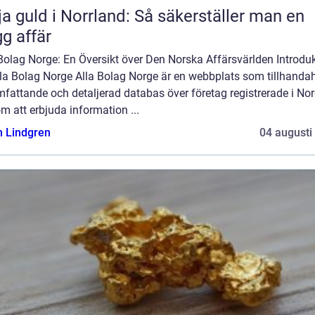
ja guld i Norrland: Så säkerställer man en
gg affär
Bolag Norge: En Översikt över Den Norska Affärsvärlden Introdu
Alla Bolag Norge Alla Bolag Norge är en webbplats som tillhandah
fattande och detaljerad databas över företag registrerade i Nor
 att erbjuda information ...
n Lindgren
04 augusti