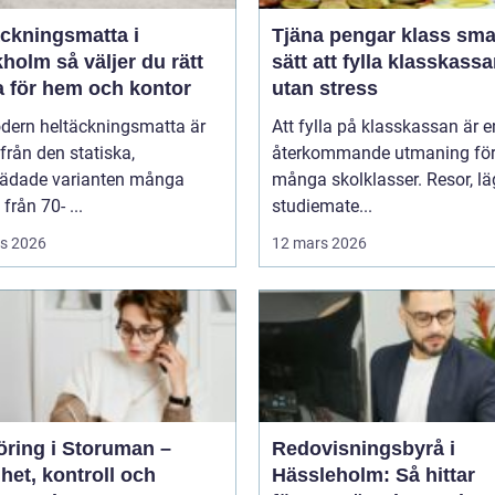
äckningsmatta i
Tjäna pengar klass smarta
 väljer du rätt
sätt att fylla klasskass
a för hem och kontor
utan stress
dern heltäckningsmatta är
Att fylla på klasskassan är e
ifrån den statiska,
återkommande utmaning fö
tädade varianten många
många skolklasser. Resor, lä
från 70- ...
studiemate...
s 2026
12 mars 2026
öring i Storuman –
Redovisningsbyrå i
het, kontroll och
Hässleholm: Så hittar