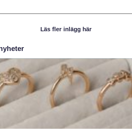
Läs fler inlägg här
 nyheter