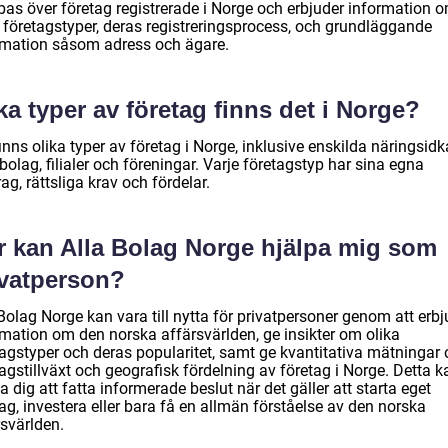
bas över företag registrerade i Norge och erbjuder information 
a företagstyper, deras registreringsprocess, och grundläggande
rmation såsom adress och ägare.
ka typer av företag finns det i Norge?
inns olika typer av företag i Norge, inklusive enskilda näringsidk
bolag, filialer och föreningar. Varje företagstyp har sina egna
ag, rättsliga krav och fördelar.
r kan Alla Bolag Norge hjälpa mig som
ivatperson?
Bolag Norge kan vara till nytta för privatpersoner genom att erb
rmation om den norska affärsvärlden, ge insikter om olika
tagstyper och deras popularitet, samt ge kvantitativa mätningar
agstillväxt och geografisk fördelning av företag i Norge. Detta k
a dig att fatta informerade beslut när det gäller att starta eget
ag, investera eller bara få en allmän förståelse av den norska
rsvärlden.