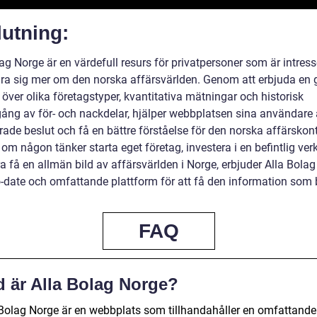
utning:
ag Norge är en värdefull resurs för privatpersoner som är intres
lära sig mer om den norska affärsvärlden. Genom att erbjuda en 
 över olika företagstyper, kvantitativa mätningar och historisk
ng av för- och nackdelar, hjälper webbplatsen sina användare 
rade beslut och få en bättre förståelse för den norska affärskon
om någon tänker starta eget företag, investera i en befintlig ve
ra få en allmän bild av affärsvärlden i Norge, erbjuder Alla Bola
o-date och omfattande plattform för att få den information som
FAQ
d är Alla Bolag Norge?
 Bolag Norge är en webbplats som tillhandahåller en omfattande