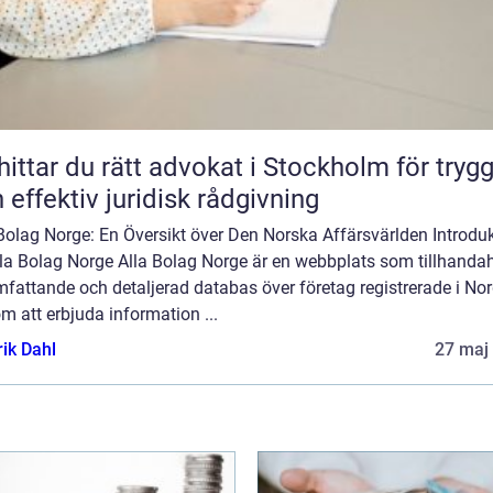
hittar du rätt advokat i Stockholm för tryg
 effektiv juridisk rådgivning
Bolag Norge: En Översikt över Den Norska Affärsvärlden Introdu
Alla Bolag Norge Alla Bolag Norge är en webbplats som tillhandah
fattande och detaljerad databas över företag registrerade i Nor
 att erbjuda information ...
rik Dahl
27 maj