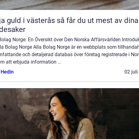
uld i västerås så får du ut mest av dina
desaker
Bolag Norge: En Översikt över Den Norska Affärsvärlden Introdu
Alla Bolag Norge Alla Bolag Norge är en webbplats som tillhandah
fattande och detaljerad databas över företag registrerade i Nor
 att erbjuda information ...
s Hedin
02 jul