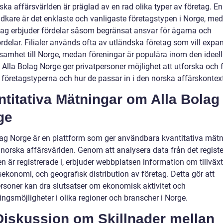
ka affärsvärlden är präglad av en rad olika typer av företag. En
idkare är det enklaste och vanligaste företagstypen i Norge, me
lag erbjuder fördelar såsom begränsat ansvar för ägarna och
rdelar. Filialer används ofta av utländska företag som vill expa
ksamhet till Norge, medan föreningar är populära inom den ideel
 Alla Bolag Norge ger privatpersoner möjlighet att utforska och 
a företagstyperna och hur de passar in i den norska affärskontex
titativa Mätningar om Alla Bolag
ge
lag Norge är en plattform som ger användbara kvantitativa mät
norska affärsvärlden. Genom att analysera data från det regist
n är registrerade i, erbjuder webbplatsen information om tillväxt
ekonomi, och geografisk distribution av företag. Detta gör att
ersoner kan dra slutsatser om ekonomisk aktivitet och
ingsmöjligheter i olika regioner och branscher i Norge.
Diskussion om Skillnader mellan