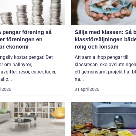
 pengar förening så
Sälja med klassen: Så b
er föreningen en
klassförsäljningen båd
bar ekonomi
rolig och lönsam
ngsliv kostar pengar. Det
Att samla ihop pengar till
r om hallhyror,
klassresan, skolavslutningen 
vgifter, resor, cuper, läger,
ett gemensamt projekt har bl
al o...
na...
l 2026
01 april 2026