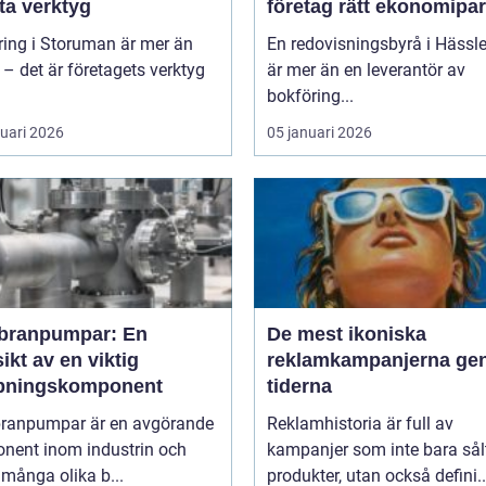
ta verktyg
företag rätt ekonomipar
ring i Storuman är mer än
En redovisningsbyrå i Hässl
r – det är företagets verktyg
är mer än en leverantör av
bokföring...
ruari 2026
05 januari 2026
ranpumpar: En
De mest ikoniska
ikt av en viktig
reklamkampanjerna g
ningskomponent
tiderna
anpumpar är en avgörande
Reklamhistoria är full av
nent inom industrin och
kampanjer som inte bara sål
 många olika b...
produkter, utan också defini..