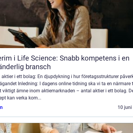
erim i Life Science: Snabb kompetens i en
änderlig bransch
 aktier i ett bolag: En djupdykning i hur företagsstrukturer påver
ägandet Inledning: I dagens online tidning ska vi ta en närmare t
t viktigt ämne inom aktiemarknaden – antal aktier i ett bolag. D
ept kan verka kom...
n
10 juni