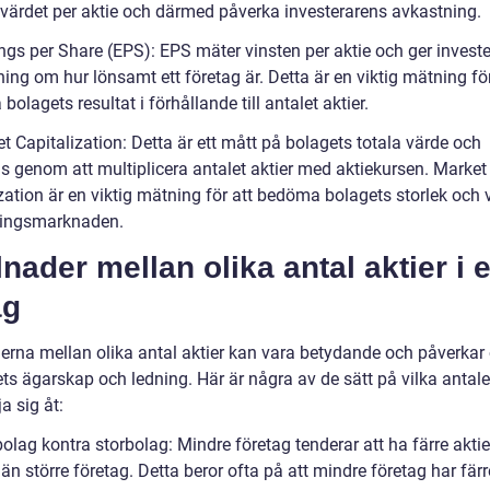
värdet per aktie och därmed påverka investerarens avkastning.
ngs per Share (EPS): EPS mäter vinsten per aktie och ger investe
ing om hur lönsamt ett företag är. Detta är en viktig mätning för
olagets resultat i förhållande till antalet aktier.
t Capitalization: Detta är ett mått på bolagets totala värde och
s genom att multiplicera antalet aktier med aktiekursen. Market
zation är en viktig mätning för att bedöma bolagets storlek och 
ringsmarknaden.
lnader mellan olika antal aktier i e
ag
derna mellan olika antal aktier kan vara betydande och påverkar 
ts ägarskap och ledning. Här är några av de sätt på vilka antalet
ja sig åt:
lag kontra storbolag: Mindre företag tenderar att ha färre aktie
än större företag. Detta beror ofta på att mindre företag har fär