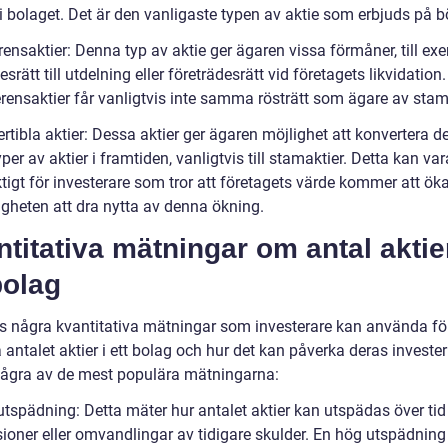
 i bolaget. Det är den vanligaste typen av aktie som erbjuds på b
rensaktier: Denna typ av aktie ger ägaren vissa förmåner, till ex
esrätt till utdelning eller företrädesrätt vid företagets likvidatio
erensaktier får vanligtvis inte samma rösträtt som ägare av stam
rtibla aktier: Dessa aktier ger ägaren möjlighet att konvertera de
per av aktier i framtiden, vanligtvis till stamaktier. Detta kan var
tigt för investerare som tror att företagets värde kommer att öka
igheten att dra nytta av denna ökning.
titativa mätningar om antal aktier
bolag
ns några kvantitativa mätningar som investerare kan använda för
ntalet aktier i ett bolag och hur det kan påverka deras invester
några av de mest populära mätningarna:
eutspädning: Detta mäter hur antalet aktier kan utspädas över t
ioner eller omvandlingar av tidigare skulder. En hög utspädning