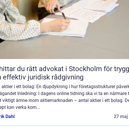
hittar du rätt advokat i Stockholm för tryg
 effektiv juridisk rådgivning
 aktier i ett bolag: En djupdykning i hur företagsstrukturer påver
ägandet Inledning: I dagens online tidning ska vi ta en närmare t
t viktigt ämne inom aktiemarknaden – antal aktier i ett bolag. D
ept kan verka kom...
rik Dahl
27 maj