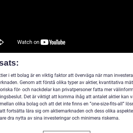
sats:
tier i ett bolag är en viktig faktor att överväga när man investerar
rknaden. Genom att förstå olika typer av aktier, kvantitativa mä
toriska för- och nackdelar kan privatpersoner fatta mer välinfor
ingsbeslut. Det är viktigt att komma ihåg att antalet aktier kan v
 mellan olika bolag och att det inte finns en ”one-size-fits-all” lös
tt fortsätta lära sig om aktiemarknaden och dess olika aspekte
are dra nytta av sina investeringar och minimera riskerna.