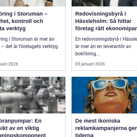
öring i Storuman –
Redovisningsbyrå i
het, kontroll och
Hässleholm: Så hittar
ta verktyg
företag rätt ekonomipar
ring i Storuman är mer än
En redovisningsbyrå i Hässl
r – det är företagets verktyg
är mer än en leverantör av
bokföring...
ruari 2026
05 januari 2026
ranpumpar: En
De mest ikoniska
ikt av en viktig
reklamkampanjerna g
ningskomponent
tiderna