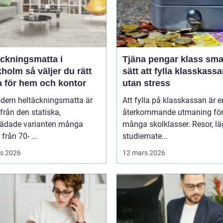
äckningsmatta i
Tjäna pengar klass smarta
 väljer du rätt
sätt att fylla klasskass
a för hem och kontor
utan stress
dern heltäckningsmatta är
Att fylla på klasskassan är e
ifrån den statiska,
återkommande utmaning fö
tädade varianten många
många skolklasser. Resor, lä
från 70- ...
studiemate...
s 2026
12 mars 2026