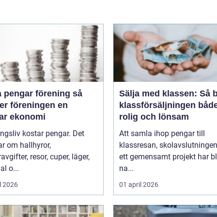
 pengar förening så
Sälja med klassen: Så b
er föreningen en
klassförsäljningen båd
bar ekonomi
rolig och lönsam
ngsliv kostar pengar. Det
Att samla ihop pengar till
r om hallhyror,
klassresan, skolavslutningen 
vgifter, resor, cuper, läger,
ett gemensamt projekt har bl
al o...
na...
l 2026
01 april 2026