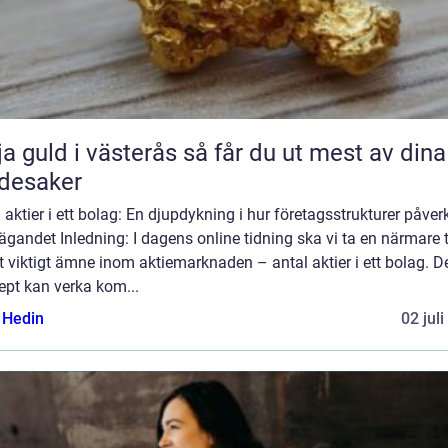
uld i västerås så får du ut mest av dina
desaker
 aktier i ett bolag: En djupdykning i hur företagsstrukturer påver
ägandet Inledning: I dagens online tidning ska vi ta en närmare t
t viktigt ämne inom aktiemarknaden – antal aktier i ett bolag. D
ept kan verka kom...
s Hedin
02 jul