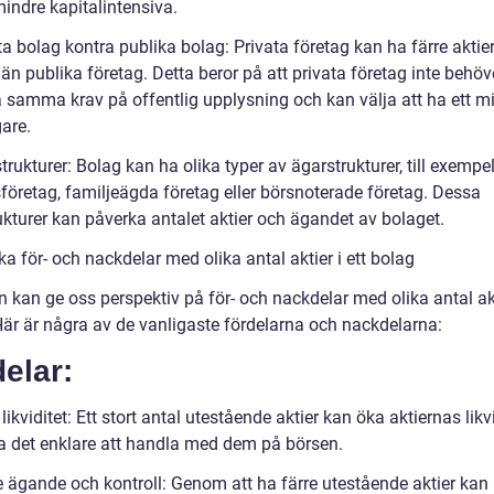
indre kapitalintensiva.
ta bolag kontra publika bolag: Privata företag kan ha färre aktie
än publika företag. Detta beror på att privata företag inte behöv
a samma krav på offentlig upplysning och kan välja att ha ett m
are.
trukturer: Bolag kan ha olika typer av ägarstrukturer, till exempe
öretag, familjeägda företag eller börsnoterade företag. Dessa
ukturer kan påverka antalet aktier och ägandet av bolaget.
ka för- och nackdelar med olika antal aktier i ett bolag
n kan ge oss perspektiv på för- och nackdelar med olika antal akti
Här är några av de vanligaste fördelarna och nackdelarna:
elar:
likviditet: Ett stort antal utestående aktier kan öka aktiernas likv
a det enklare att handla med dem på börsen.
re ägande och kontroll: Genom att ha färre utestående aktier kan