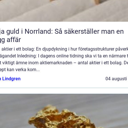
ja guld i Norrland: Så säkerställer man en
gg affär
 aktier i ett bolag: En djupdykning i hur företagsstrukturer påver
ägandet Inledning: I dagens online tidning ska vi ta en närmare t
t viktigt ämne inom aktiemarknaden – antal aktier i ett bolag. D
ept kan verka kom...
n Lindgren
04 augusti