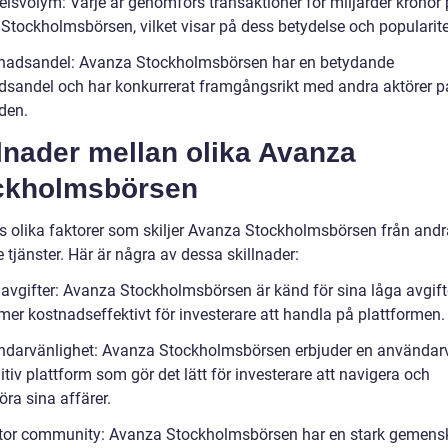
elsvolym: Varje år genomförs transaktioner för miljarder kronor
Stockholmsbörsen, vilket visar på dess betydelse och popularite
nadsandel: Avanza Stockholmsbörsen har en betydande
sandel och har konkurrerat framgångsrikt med andra aktörer p
den.
lnader mellan olika Avanza
ckholmsbörsen
ns olika faktorer som skiljer Avanza Stockholmsbörsen från andr
 tjänster. Här är några av dessa skillnader:
avgifter: Avanza Stockholmsbörsen är känd för sina låga avgifter
mer kostnadseffektivt för investerare att handla på plattformen.
ndarvänlighet: Avanza Stockholmsbörsen erbjuder en användar
itiv plattform som gör det lätt för investerare att navigera och
ra sina affärer.
stor community: Avanza Stockholmsbörsen har en stark gemens