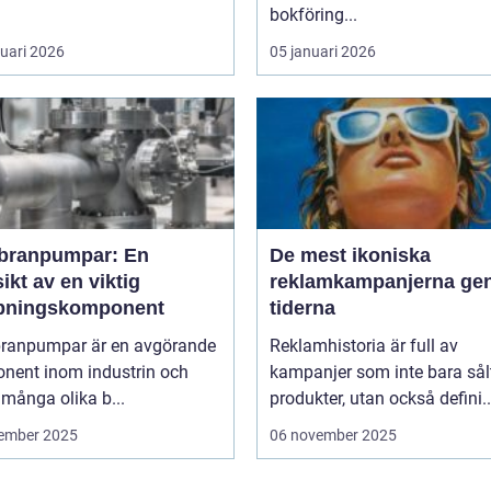
bokföring...
ruari 2026
05 januari 2026
ranpumpar: En
De mest ikoniska
ikt av en viktig
reklamkampanjerna g
ningskomponent
tiderna
anpumpar är en avgörande
Reklamhistoria är full av
nent inom industrin och
kampanjer som inte bara sål
 många olika b...
produkter, utan också defini..
ember 2025
06 november 2025