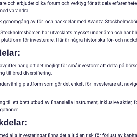
are och erbjuder olika forum och verktyg för att dela erfarenhete
 med varandra.
sk genomgång av för- och nackdelar med Avanza Stockholmsbö
Stockholmsbörsen har utvecklats mycket under åren och har bli
l plattform för investerare. Här är några historiska för- och nackd
elar:
vgifter har gjort det möjligt för småinvestorer att delta på börs
ng till bred diversifiering.
darvänlig plattform som gör det enkelt för investerare att navig
ng till ett brett utbud av finansiella instrument, inklusive aktier, 
gationer.
kdelar:
d alla investeringar finns det alltid en risk för förlust av kapita