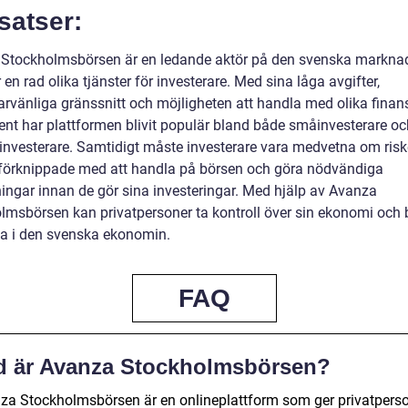
satser:
Stockholmsbörsen är en ledande aktör på den svenska markna
 en rad olika tjänster för investerare. Med sina låga avgifter,
rvänliga gränssnitt och möjligheten att handla med olika finans
ent har plattformen blivit populär bland både småinvesterare o
 investerare. Samtidigt måste investerare vara medvetna om ris
förknippade med att handla på börsen och göra nödvändiga
ngar innan de gör sina investeringar. Med hjälp av Avanza
lmsbörsen kan privatpersoner ta kontroll över sin ekonomi och b
ga i den svenska ekonomin.
FAQ
d är Avanza Stockholmsbörsen?
za Stockholmsbörsen är en onlineplattform som ger privatpers