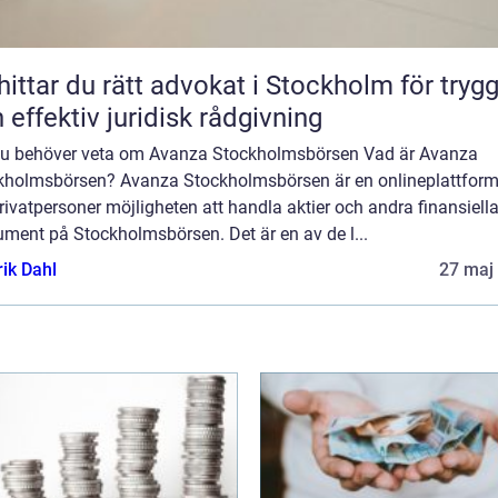
hittar du rätt advokat i Stockholm för tryg
 effektiv juridisk rådgivning
 du behöver veta om Avanza Stockholmsbörsen Vad är Avanza
kholmsbörsen? Avanza Stockholmsbörsen är en onlineplattfor
rivatpersoner möjligheten att handla aktier och andra finansiell
ument på Stockholmsbörsen. Det är en av de l...
rik Dahl
27 maj