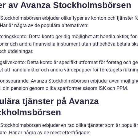
er av Avanza Stockholmsbörsen
Stockholmsbörsen erbjuder olika typer av konton och tjänster fö
 Här är några av de populära alternativen:
teringskonto: Detta konto ger dig möjlighet att handla aktier, fon
ioner och andra finansiella instrument utan att behöva betala sk
och utdelningar.
gslivskonto: Detta konto är specifikt utformat för företag och g
et att handla aktier och andra värdepapper för företagets räknin
ionssparande: Avanza Stockholmsbörsen erbjuder även möjlighe
ill din pension genom olika sparformer såsom ISK och PPM.
lära tjänster på Avanza
ckholmsbörsen
Stockholmsbörsen erbjuder en rad olika tjänster som är populä
are. Här är några av de mest efterfrågade: