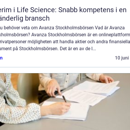
erim i Life Science: Snabb kompetens i en
änderlig bransch
 du behöver veta om Avanza Stockholmsbörsen Vad är Avanza
kholmsbörsen? Avanza Stockholmsbörsen är en onlineplattfor
rivatpersoner möjligheten att handla aktier och andra finansiell
ument på Stockholmsbörsen. Det är en av de l...
n
10 juni