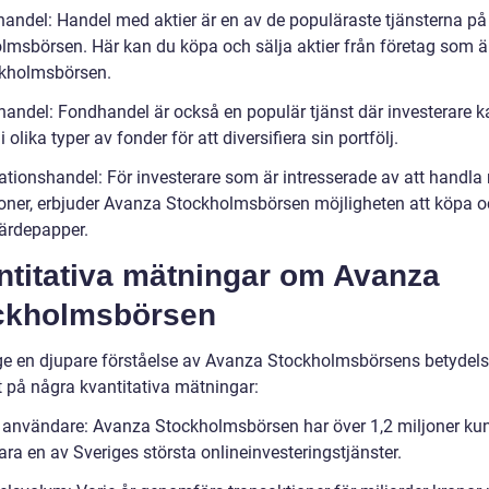
ehandel: Handel med aktier är en av de populäraste tjänsterna p
lmsbörsen. Här kan du köpa och sälja aktier från företag som är
kholmsbörsen.
handel: Fondhandel är också en populär tjänst där investerare 
i olika typer av fonder för att diversifiera sin portfölj.
gationshandel: För investerare som är intresserade av att handl
ioner, erbjuder Avanza Stockholmsbörsen möjligheten att köpa o
ärdepapper.
ntitativa mätningar om Avanza
ckholmsbörsen
 ge en djupare förståelse av Avanza Stockholmsbörsens betydels
tt på några kvantitativa mätningar:
l användare: Avanza Stockholmsbörsen har över 1,2 miljoner ku
ra en av Sveriges största onlineinvesteringstjänster.