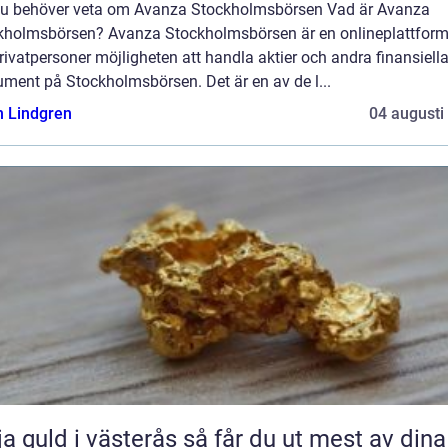
 du behöver veta om Avanza Stockholmsbörsen Vad är Avanza
kholmsbörsen? Avanza Stockholmsbörsen är en onlineplattfor
rivatpersoner möjligheten att handla aktier och andra finansiell
ument på Stockholmsbörsen. Det är en av de l...
n Lindgren
04 augusti
uld i västerås så får du ut mest av dina