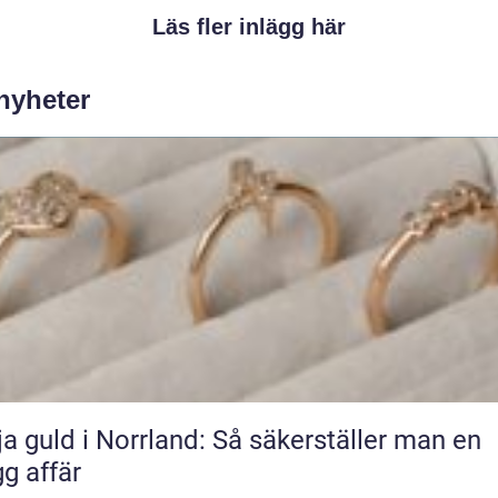
Läs fler inlägg här
 nyheter
ja guld i Norrland: Så säkerställer man en
gg affär