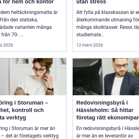
a för hem och kontor
utan stress
dern heltäckningsmatta är
Att fylla på klasskassan är e
ifrån den statiska,
återkommande utmaning fö
tädade varianten många
många skolklasser. Resor, lä
från 70- ...
studiemate...
s 2026
12 mars 2026
öring i Storuman –
Redovisningsbyrå i
het, kontroll och
Hässleholm: Så hittar
ta verktyg
företag rätt ekonomipar
ring i Storuman är mer än
En redovisningsbyrå i Hässl
r – det är företagets verktyg
är mer än en leverantör av