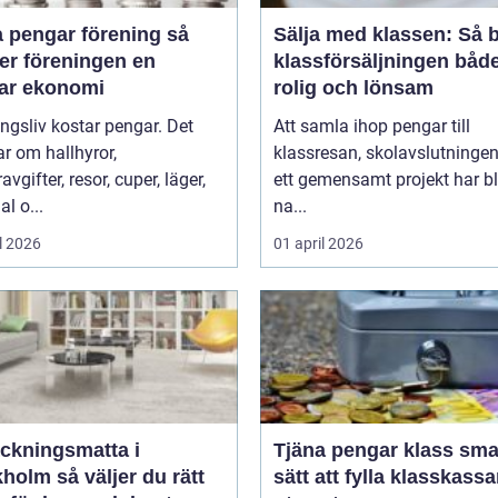
 pengar förening så
Sälja med klassen: Så b
er föreningen en
klassförsäljningen båd
bar ekonomi
rolig och lönsam
ngsliv kostar pengar. Det
Att samla ihop pengar till
r om hallhyror,
klassresan, skolavslutningen 
vgifter, resor, cuper, läger,
ett gemensamt projekt har bl
al o...
na...
l 2026
01 april 2026
äckningsmatta i
Tjäna pengar klass smarta
 väljer du rätt
sätt att fylla klasskass