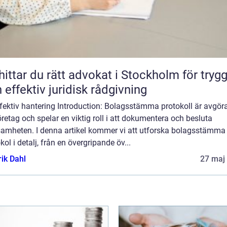
hittar du rätt advokat i Stockholm för tryg
 effektiv juridisk rådgivning
effektiv hantering Introduction: Bolagsstämma protokoll är avgö
öretag och spelar en viktig roll i att dokumentera och besluta
samheten. I denna artikel kommer vi att utforska bolagsstämma
kol i detalj, från en övergripande öv...
rik Dahl
27 maj