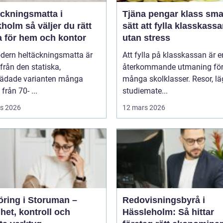
äckningsmatta i
Tjäna pengar klass smarta
 väljer du rätt
sätt att fylla klasskass
a för hem och kontor
utan stress
dern heltäckningsmatta är
Att fylla på klasskassan är e
ifrån den statiska,
återkommande utmaning fö
tädade varianten många
många skolklasser. Resor, lä
från 70- ...
studiemate...
s 2026
12 mars 2026
öring i Storuman –
Redovisningsbyrå i
het, kontroll och
Hässleholm: Så hittar