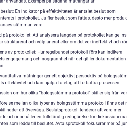
ar användas. Exempel på sådana mätningar är:
 beslut: En indikator på effektiviteten är antalet beslut som
erats i protokollet. Ju fler beslut som fattas, desto mer produk
v anses stämman vara.
 på protokollet: Att analysera längden på protokollet kan ge ins
r strukturerat och välplanerat eller om det var ineffektivt och rör
ens av protokollet: Hur regelbundet protokoll förs kan indikera
ets engagemang och noggrannhet när det gäller dokumentation
n.
vantitativa mätningar ger ett objektivt perspektiv på bolagsst
ls effektivitet och kan hjälpa företag att förbättra processen.
ussion om hur olika ”bolagsstämma protokol” skiljer sig från va
förelse mellan olika typer av bolagsstämma protokoll finns det 
skillnader att överväga. Beslutsprotokoll tenderar att vara mer
rade och innehåller en fullständig redogörelse för diskussionern
en som ledde till beslutet. Avtalsprotokoll fokuserar mer på jur