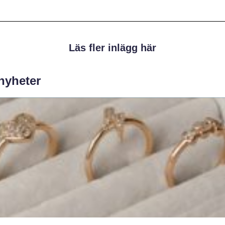
Läs fler inlägg här
 nyheter