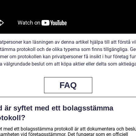
atpersoner kan läsningen av denna artikel hjälpa till att förstå v
tämma protokoll och de olika typerna som finns tillgängliga. G
 mer om protokollen kan privatpersoner få insikt i hur företag fu
a välgrundade beslut om att köpa aktier eller delta som aktieäga
FAQ
d är syftet med ett bolagsstämma
otokoll?
et med ett bolagsstämma protokoll är att dokumentera och besl
samheten vid företagsstämmor. Det fungerar som en officiell