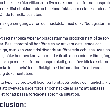
r och de specifika villkor som överenskommits. Informationsprot
a mer löst strukturerade och betona fakta som delades under 
 än de formella besluten.
orisk genomgång av för- och nackdelar med olika ”bolagsstäm
l”
kt sett har olika typer av bolagsstämma protokoll haft både för-
r. Beslutsprotokoll har fördelen av att vara detaljerade och
ndiga, men kan vara tidskrävande att förbereda och läsa. Avtalsp
slig säkerhet men kan vara mindre flexibla och mindre lättillgäng
ridiska personer. Informationsprotokoll ger en överblick av stäm
ke inte innehåller tillräckligt med information för att vara en
ndig dokumentation.
a typen av protokoll beror på företagets behov och juridiska kra
igt att överväga både fördelar och nackdelar samt att anpassa
let för att passa företagets specifika situation.
clusion: