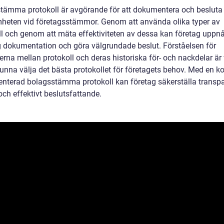
tämma protokoll är avgörande för att dokumentera och besluta
heten vid företagsstämmor. Genom att använda olika typer av
ll och genom att mäta effektiviteten av dessa kan företag uppn
g dokumentation och göra välgrundade beslut. Förståelsen för
erna mellan protokoll och deras historiska för- och nackdelar är 
kunna välja det bästa protokollet för företagets behov. Med en ko
nterad bolagsstämma protokoll kan företag säkerställa transpa
ch effektivt beslutsfattande.