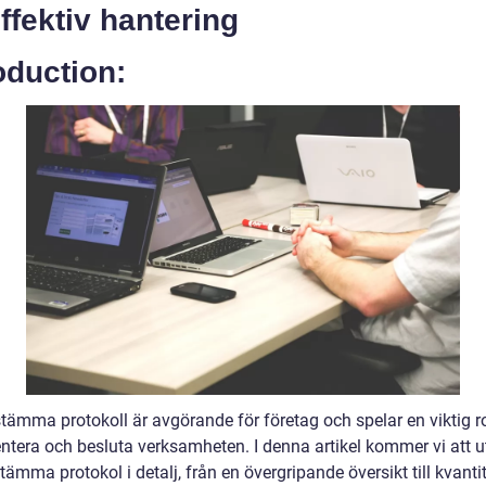
 effektiv hantering
oduction:
ämma protokoll är avgörande för företag och spelar en viktig rol
tera och besluta verksamheten. I denna artikel kommer vi att u
ämma protokol i detalj, från en övergripande översikt till kvanti