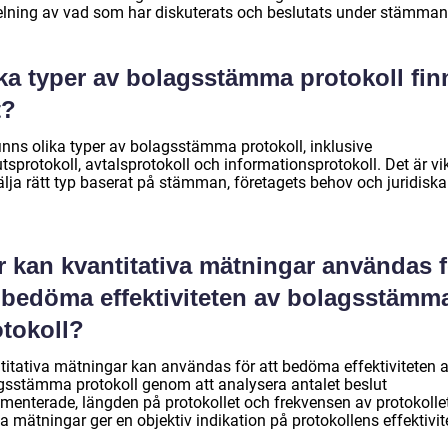
elning av vad som har diskuterats och beslutats under stämman
lka typer av bolagsstämma protokoll fin
t?
finns olika typer av bolagsstämma protokoll, inklusive
tsprotokoll, avtalsprotokoll och informationsprotokoll. Det är vik
älja rätt typ baserat på stämman, företagets behov och juridiska
r kan kvantitativa mätningar användas f
t bedöma effektiviteten av bolagsstämm
otokoll?
titativa mätningar kan användas för att bedöma effektiviteten 
gsstämma protokoll genom att analysera antalet beslut
menterade, längden på protokollet och frekvensen av protokollet
 mätningar ger en objektiv indikation på protokollens effektivit