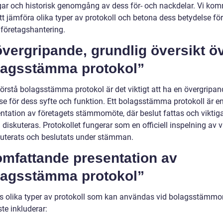
ar och historisk genomgång av dess för- och nackdelar. Vi ko
t jämföra olika typer av protokoll och betona dess betydelse för
 företagshantering.
vergripande, grundlig översikt ö
lagsstämma protokol”
förstå bolagsstämma protokol är det viktigt att ha en övergripan
se för dess syfte och funktion. Ett bolagsstämma protokoll är en
tation av företagets stämmomöte, där beslut fattas och viktig
 diskuteras. Protokollet fungerar som en officiell inspelning av
kuterats och beslutats under stämman.
omfattande presentation av
lagsstämma protokol”
ns olika typer av protokoll som kan användas vid bolagsstämmor
te inkluderar: