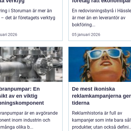
ta verktyg
företag rätt ekonomipar
ring i Storuman är mer än
En redovisningsbyrå i Hässl
r – det är företagets verktyg
är mer än en leverantör av
bokföring...
ruari 2026
05 januari 2026
ranpumpar: En
De mest ikoniska
ikt av en viktig
reklamkampanjerna g
ningskomponent
tiderna
anpumpar är en avgörande
Reklamhistoria är full av
nent inom industrin och
kampanjer som inte bara sål
 många olika b...
produkter, utan också defini..