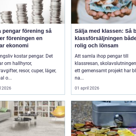
 pengar förening så
Sälja med klassen: Så b
er föreningen en
klassförsäljningen båd
bar ekonomi
rolig och lönsam
ngsliv kostar pengar. Det
Att samla ihop pengar till
r om hallhyror,
klassresan, skolavslutningen 
vgifter, resor, cuper, läger,
ett gemensamt projekt har bl
al o...
na...
l 2026
01 april 2026