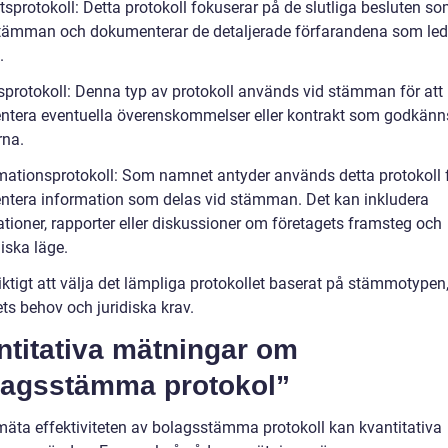
tsprotokoll: Detta protokoll fokuserar på de slutliga besluten so
tämman och dokumenterar de detaljerade förfarandena som ledd
.
lsprotokoll: Denna typ av protokoll används vid stämman för att
tera eventuella överenskommelser eller kontrakt som godkänn
rna.
rmationsprotokoll: Som namnet antyder används detta protokoll f
tera information som delas vid stämman. Det kan inkludera
ationer, rapporter eller diskussioner om företagets framsteg och
ska läge.
iktigt att välja det lämpliga protokollet baserat på stämmotypen
ts behov och juridiska krav.
ntitativa mätningar om
lagsstämma protokol”
 mäta effektiviteten av bolagsstämma protokoll kan kvantitativa