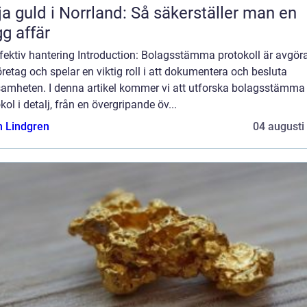
ja guld i Norrland: Så säkerställer man en
gg affär
effektiv hantering Introduction: Bolagsstämma protokoll är avgö
öretag och spelar en viktig roll i att dokumentera och besluta
samheten. I denna artikel kommer vi att utforska bolagsstämma
kol i detalj, från en övergripande öv...
n Lindgren
04 augusti