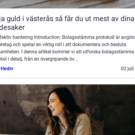
uld i västerås så får du ut mest av dina
desaker
effektiv hantering Introduction: Bolagsstämma protokoll är avgö
öretag och spelar en viktig roll i att dokumentera och besluta
samheten. I denna artikel kommer vi att utforska bolagsstämma
kol i detalj, från en övergripande öv...
s Hedin
02 jul