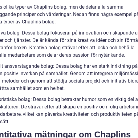
ns olika typer av Chaplins bolag, men de delar alla samma
ggande principer och värderingar. Nedan finns några exempel p
a typer av Chaplins bolag:
tiva bolag: Dessa bolag fokuserar på innovation och skapande a
r och tjänster. De är kända för sina kreativa idéer och sin förmå
anför boxen. Kreativa bolag strävar efter att locka och behålla
ulla medarbetare som delar deras passion för nytänkande.
alt ansvarstagande bolag: Dessa bolag har en stark inriktning på
n positiv inverkan på samhället. Genom att integrera miljömäss
 metoder och genom att stödja sociala projekt och initiativ bidrar
ättra samhället som en helhet.
ristiska bolag: Dessa bolag betraktar humor som en viktig del 
kulturen. De strävar efter att skapa en positiv och rolig arbetsmi
arbetare, vilket kan påverka kreativiteten och produktiviteten på
sätt.
ntitativa mätningar om Chaplins