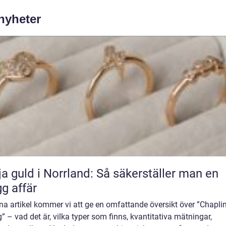
 nyheter
ja guld i Norrland: Så säkerställer man en
gg affär
na artikel kommer vi att ge en omfattande översikt över ”Chapli
” – vad det är, vilka typer som finns, kvantitativa mätningar,