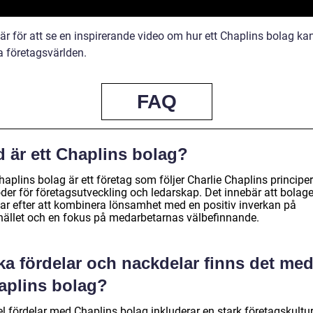
är för att se en inspirerande video om hur ett Chaplins bolag ka
a företagsvärlden.
FAQ
d är ett Chaplins bolag?
haplins bolag är ett företag som följer Charlie Chaplins principe
der för företagsutveckling och ledarskap. Det innebär att bolage
var efter att kombinera lönsamhet med en positiv inverkan på
ället och en fokus på medarbetarnas välbefinnande.
ka fördelar och nackdelar finns det me
aplins bolag?
el fördelar med Chaplins bolag inkluderar en stark företagskultu