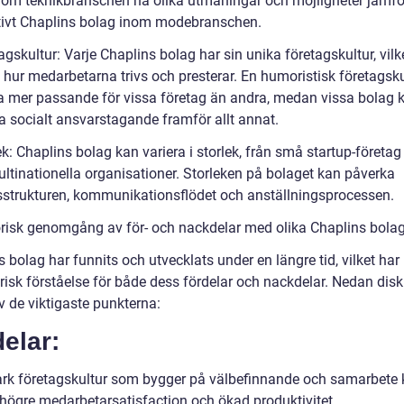
nom teknikbranschen ha olika utmaningar och möjligheter jämf
ativt Chaplins bolag inom modebranschen.
agskultur: Varje Chaplins bolag har sin unika företagskultur, vilk
 hur medarbetarna trivs och presterar. En humoristisk företagsku
a mer passande för vissa företag än andra, medan vissa bolag 
ra socialt ansvarstagande framför allt annat.
ek: Chaplins bolag kan variera i storlek, från små startup-företag t
ultinationella organisationer. Storleken på bolaget kan påverka
sstrukturen, kommunikationsflödet och anställningsprocessen.
orisk genomgång av för- och nackdelar med olika Chaplins bola
 bolag har funnits och utvecklats under en längre tid, vilket har le
orisk förståelse för både dess fördelar och nackdelar. Nedan dis
v de viktigaste punkterna:
elar:
ark företagskultur som bygger på välbefinnande och samarbete
l högre medarbetarsatisfaction och ökad produktivitet.