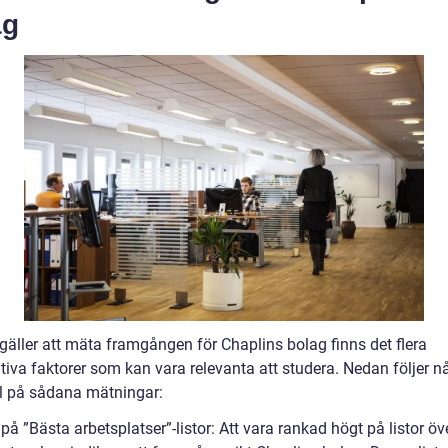
ag
gäller att mäta framgången för Chaplins bolag finns det flera
tiva faktorer som kan vara relevanta att studera. Nedan följer n
 på sådana mätningar:
 på ”Bästa arbetsplatser”-listor: Att vara rankad högt på listor ö