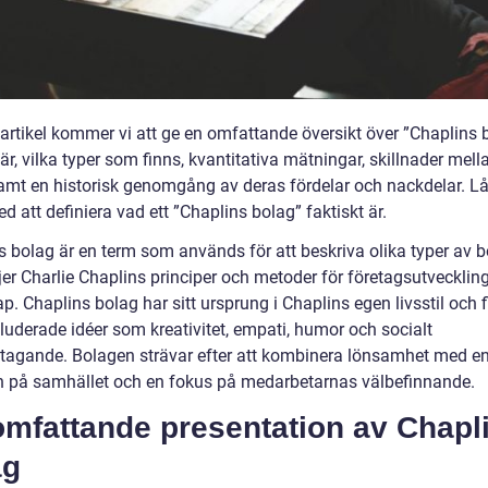
 artikel kommer vi att ge en omfattande översikt över ”Chaplins 
är, vilka typer som finns, kvantitativa mätningar, skillnader mell
amt en historisk genomgång av deras fördelar och nackdelar. Lå
d att definiera vad ett ”Chaplins bolag” faktiskt är.
s bolag är en term som används för att beskriva olika typer av 
jer Charlie Chaplins principer och metoder för företagsutvecklin
p. Chaplins bolag har sitt ursprung i Chaplins egen livsstil och fi
luderade idéer som kreativitet, empati, humor och socialt
tagande. Bolagen strävar efter att kombinera lönsamhet med en
n på samhället och en fokus på medarbetarnas välbefinnande.
omfattande presentation av Chapl
ag