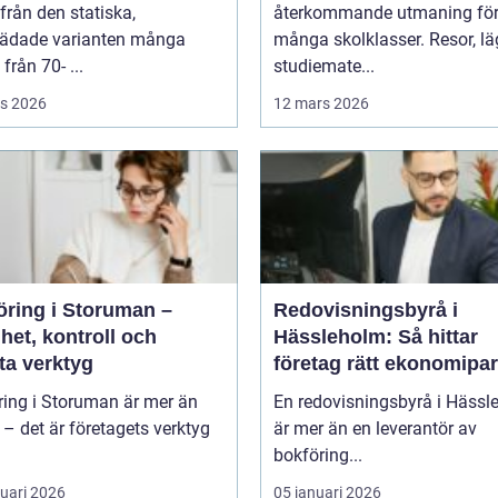
ifrån den statiska,
återkommande utmaning fö
tädade varianten många
många skolklasser. Resor, lä
från 70- ...
studiemate...
s 2026
12 mars 2026
öring i Storuman –
Redovisningsbyrå i
het, kontroll och
Hässleholm: Så hittar
ta verktyg
företag rätt ekonomipar
ring i Storuman är mer än
En redovisningsbyrå i Hässl
r – det är företagets verktyg
är mer än en leverantör av
bokföring...
ruari 2026
05 januari 2026