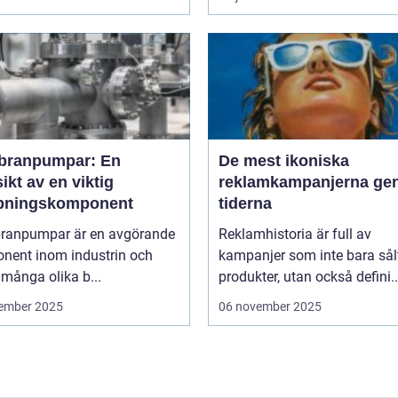
ranpumpar: En
De mest ikoniska
ikt av en viktig
reklamkampanjerna g
ningskomponent
tiderna
anpumpar är en avgörande
Reklamhistoria är full av
nent inom industrin och
kampanjer som inte bara sål
 många olika b...
produkter, utan också defini..
ember 2025
06 november 2025