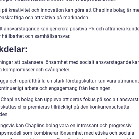
 på kreativitet och innovation kan göra att Chaplins bolag är me
enskraftiga och attraktiva på marknaden.
lt ansvarstagande kan generera positiva PR och attrahera kund
r hållbarhet och samhällsansvar.
kdelar:
ingar att balansera lönsamhet med socialt ansvarstagande kan
a kompromisser och svårigheter.
ygga och upprätthålla en stark företagskultur kan vara utmanan
ontinuerligt arbete och engagemang från ledningen.
 Chaplins bolag kan uppleva att deras fokus på socialt ansvars
skattas eller premieras tillräckligt på den konkurrensutsatta
den.
ingsvis kan Chaplins bolag vara en intressant och progressiv
apsmodell som kombinerar lönsamhet med etiska och sociala