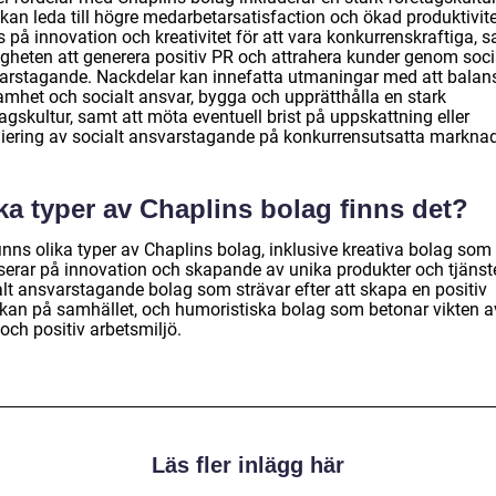
kan leda till högre medarbetarsatisfaction och ökad produktivite
 på innovation och kreativitet för att vara konkurrenskraftiga, 
igheten att generera positiv PR och attrahera kunder genom soci
arstagande. Nackdelar kan innefatta utmaningar med att balan
amhet och socialt ansvar, bygga och upprätthålla en stark
agskultur, samt att möta eventuell brist på uppskattning eller
iering av socialt ansvarstagande på konkurrensutsatta marknad
ka typer av Chaplins bolag finns det?
inns olika typer av Chaplins bolag, inklusive kreativa bolag som
serar på innovation och skapande av unika produkter och tjänste
alt ansvarstagande bolag som strävar efter att skapa en positiv
rkan på samhället, och humoristiska bolag som betonar vikten a
 och positiv arbetsmiljö.
Läs fler inlägg här