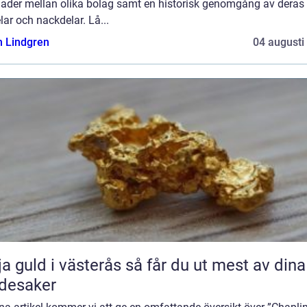
lnader mellan olika bolag samt en historisk genomgång av deras
lar och nackdelar. Lå...
n Lindgren
04 augusti
uld i västerås så får du ut mest av dina
desaker