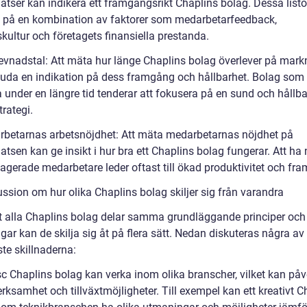
atser kan indikera ett framgångsrikt Chaplins bolag. Dessa listo
 på en kombination av faktorer som medarbetarfeedback,
kultur och företagets finansiella prestanda.
levnadstal: Att mäta hur länge Chaplins bolag överlever på mar
juda en indikation på dess framgång och hållbarhet. Bolag som
 under en längre tid tenderar att fokusera på en sund och hållba
trategi.
rbetarnas arbetsnöjdhet: Att mäta medarbetarnas nöjdhet på
atsen kan ge insikt i hur bra ett Chaplins bolag fungerar. Att ha
agerade medarbetare leder oftast till ökad produktivitet och fr
ussion om hur olika Chaplins bolag skiljer sig från varandra
tt alla Chaplins bolag delar samma grundläggande principer och
gar kan de skilja sig åt på flera sätt. Nedan diskuteras några av
te skillnaderna:
sc Chaplins bolag kan verka inom olika branscher, vilket kan på
rksamhet och tillväxtmöjligheter. Till exempel kan ett kreativt C