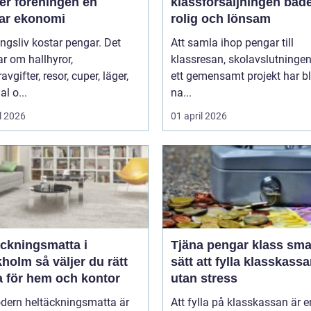
er föreningen en
klassförsäljningen båd
bar ekonomi
rolig och lönsam
ngsliv kostar pengar. Det
Att samla ihop pengar till
r om hallhyror,
klassresan, skolavslutningen 
vgifter, resor, cuper, läger,
ett gemensamt projekt har bl
al o...
na...
l 2026
01 april 2026
äckningsmatta i
Tjäna pengar klass smarta
 väljer du rätt
sätt att fylla klasskass
a för hem och kontor
utan stress
dern heltäckningsmatta är
Att fylla på klasskassan är e