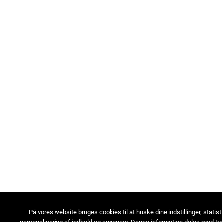
På vores website bruges cookies til at huske dine indstillinger, statist
personalisering af indhold og annoncer. Denne information deles med tre