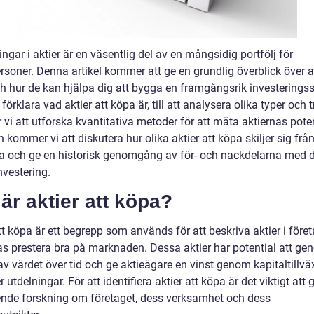
ingar i aktier är en väsentlig del av en mångsidig portfölj för
rsoner. Denna artikel kommer att ge en grundlig överblick över ak
h hur de kan hjälpa dig att bygga en framgångsrik investeringss
 förklara vad aktier att köpa är, till att analysera olika typer och t
i att utforska kvantitativa metoder för att mäta aktiernas poten
n kommer vi att diskutera hur olika aktier att köpa skiljer sig frå
a och ge en historisk genomgång av för- och nackdelarna med 
nvestering.
är aktier att köpa?
tt köpa är ett begrepp som används för att beskriva aktier i för
as prestera bra på marknaden. Dessa aktier har potential att gen
v värdet över tid och ge aktieägare en vinst genom kapitaltillvä
r utdelningar. För att identifiera aktier att köpa är det viktigt att 
nde forskning om företaget, dess verksamhet och dess