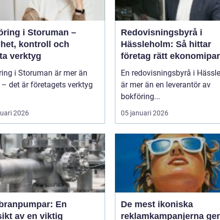
öring i Storuman –
Redovisningsbyrå i
het, kontroll och
Hässleholm: Så hittar
ta verktyg
företag rätt ekonomipar
ring i Storuman är mer än
En redovisningsbyrå i Hässl
r – det är företagets verktyg
är mer än en leverantör av
bokföring...
ruari 2026
05 januari 2026
ranpumpar: En
De mest ikoniska
ikt av en viktig
reklamkampanjerna g