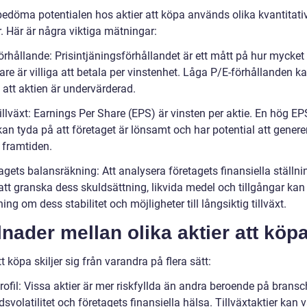
 bedöma potentialen hos aktier att köpa används olika kvantitati
. Här är några viktiga mätningar:
örhållande: Prisintjäningsförhållandet är ett mått på hur mycket
are är villiga att betala per vinstenhet. Låga P/E-förhållanden k
 att aktien är undervärderad.
illväxt: Earnings Per Share (EPS) är vinsten per aktie. En hög EP
 kan tyda på att företaget är lönsamt och har potential att gener
i framtiden.
agets balansräkning: Att analysera företagets finansiella ställni
tt granska dess skuldsättning, likvida medel och tillgångar kan
ing om dess stabilitet och möjligheter till långsiktig tillväxt.
lnader mellan olika aktier att köp
tt köpa skiljer sig från varandra på flera sätt:
rofil: Vissa aktier är mer riskfyllda än andra beroende på bransc
volatilitet och företagets finansiella hälsa. Tillväxtaktier kan 