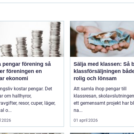
 pengar förening så
Sälja med klassen: Så b
er föreningen en
klassförsäljningen båd
bar ekonomi
rolig och lönsam
ngsliv kostar pengar. Det
Att samla ihop pengar till
r om hallhyror,
klassresan, skolavslutningen 
vgifter, resor, cuper, läger,
ett gemensamt projekt har bl
al o...
na...
l 2026
01 april 2026