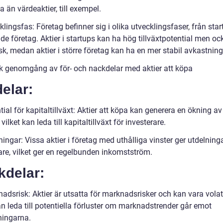
da än värdeaktier, till exempel.
klingsfas: Företag befinner sig i olika utvecklingsfaser, från start
de företag. Aktier i startups kan ha hög tillväxtpotential men oc
sk, medan aktier i större företag kan ha en mer stabil avkastning
sk genomgång av för- och nackdelar med aktier att köpa
elar:
tial för kapitaltillväxt: Aktier att köpa kan generera en ökning av
 vilket kan leda till kapitaltillväxt för investerare.
ningar: Vissa aktier i företag med uthålliga vinster ger utdelningar
are, vilket ger en regelbunden inkomstström.
kdelar:
adsrisk: Aktier är utsatta för marknadsrisker och kan vara volati
an leda till potentiella förluster om marknadstrender går emot
ningarna.