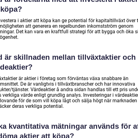
t köpa?
nvestera i aktier att köpa kan ge potential för kapitaltillväxt över 
möjligheten att generera en regelbunden inkomstström genom
ningar. Det kan vara en kraftfull strategi för att bygga och öka s
ögenhet.
 är skillnaden mellan tillväxtaktier och
rdeaktier?
äxtaktier är aktier i företag som förväntas växa snabbare än
snittet. De är vanligtvis i tillväxtbranscher och har innovativa
kter/tjänster. Värdeaktier å andra sidan handlas till ett pris und
 verkliga värde enligt grundlig analys. Investeringar i värdeaktie
 lovande för de som vill köpa lågt och sälja högt när marknaden
cker deras verkliga potential.
ka kvantitativa mätningar används för a
döma aktier att köpa?