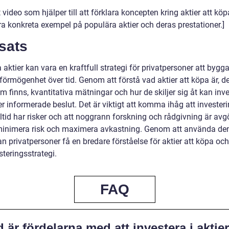
t video som hjälper till att förklara koncepten kring aktier att kö
ra konkreta exempel på populära aktier och deras prestationer.]
sats
 aktier kan vara en kraftfull strategi för privatpersoner att bygg
förmögenhet över tid. Genom att förstå vad aktier att köpa är, de
m finns, kvantitativa mätningar och hur de skiljer sig åt kan inv
r informerade beslut. Det är viktigt att komma ihåg att investeri
lltid har risker och att noggrann forskning och rådgivning är av
 minimera risk och maximera avkastning. Genom att använda de
n privatpersoner få en bredare förståelse för aktier att köpa och
steringsstrategi.
FAQ
 är fördelarna med att investera i aktier