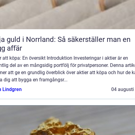
ja guld i Norrland: Så säkerställer man en
gg affär
r att köpa: En översikt Introduktion Investeringar i aktier är en
tlig del av en mångsidig portfölj för privatpersoner. Denna artik
r att ge en grundlig överblick över aktier att köpa och hur de 
a dig att bygga en framgångsr...
n Lindgren
04 augusti