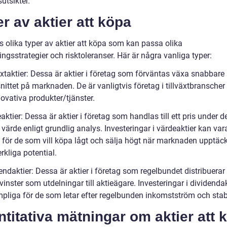
utsikter.
r av aktier att köpa
s olika typer av aktier att köpa som kan passa olika
ingsstrategier och risktoleranser. Här är några vanliga typer:
äxtaktier: Dessa är aktier i företag som förväntas växa snabbare
ttet på marknaden. De är vanligtvis företag i tillväxtbranscher 
ovativa produkter/tjänster.
aktier: Dessa är aktier i företag som handlas till ett pris under d
 värde enligt grundlig analys. Investeringar i värdeaktier kan var
 för de som vill köpa lågt och sälja högt när marknaden upptäc
rkliga potential.
endaktier: Dessa är aktier i företag som regelbundet distribuerar
vinster som utdelningar till aktieägare. Investeringar i dividenda
mpliga för de som letar efter regelbunden inkomstström och stabi
titativa mätningar om aktier att 