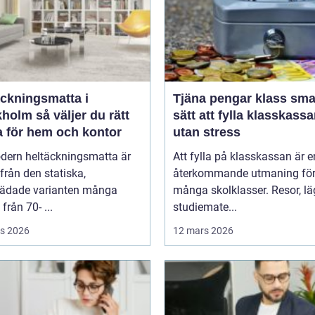
äckningsmatta i
Tjäna pengar klass smarta
 väljer du rätt
sätt att fylla klasskass
a för hem och kontor
utan stress
dern heltäckningsmatta är
Att fylla på klasskassan är e
ifrån den statiska,
återkommande utmaning fö
tädade varianten många
många skolklasser. Resor, lä
från 70- ...
studiemate...
s 2026
12 mars 2026