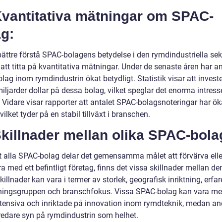
 Kvantitativa mätningar om SPAC-
g:
bättre förstå SPAC-bolagens betydelse i den rymdindustriella sek
 att titta på kvantitativa mätningar. Under de senaste åren har an
ag inom rymdindustrin ökat betydligt. Statistik visar att invest
iljarder dollar på dessa bolag, vilket speglar det enorma intresse
 Vidare visar rapporter att antalet SPAC-bolagsnoteringar har ök
 vilket tyder på en stabil tillväxt i branschen.
Skillnader mellan olika SPAC-bola
tt alla SPAC-bolag delar det gemensamma målet att förvärva elle
a med ett befintligt företag, finns det vissa skillnader mellan de
illnader kan vara i termer av storlek, geografisk inriktning, erfa
ningsgruppen och branschfokus. Vissa SPAC-bolag kan vara me
ntensiva och inriktade på innovation inom rymdteknik, medan an
redare syn på rymdindustrin som helhet.