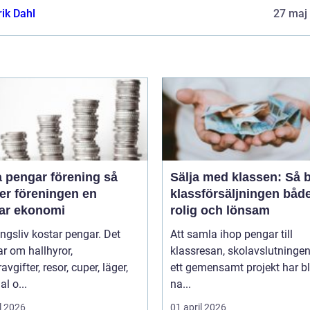
rik Dahl
27 maj
 pengar förening så
Sälja med klassen: Så b
er föreningen en
klassförsäljningen båd
bar ekonomi
rolig och lönsam
ngsliv kostar pengar. Det
Att samla ihop pengar till
r om hallhyror,
klassresan, skolavslutningen 
vgifter, resor, cuper, läger,
ett gemensamt projekt har bl
al o...
na...
l 2026
01 april 2026