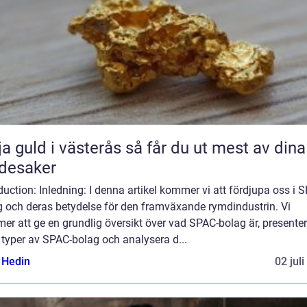
uld i västerås så får du ut mest av dina
desaker
duction: Inledning: I denna artikel kommer vi att fördjupa oss i 
g och deras betydelse för den framväxande rymdindustrin. Vi
r att ge en grundlig översikt över vad SPAC-bolag är, presente
 typer av SPAC-bolag och analysera d...
s Hedin
02 jul