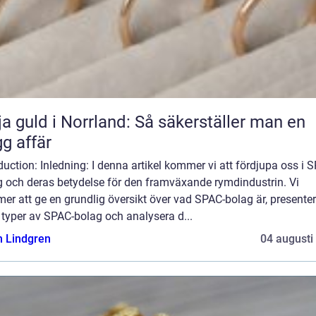
ja guld i Norrland: Så säkerställer man en
gg affär
duction: Inledning: I denna artikel kommer vi att fördjupa oss i 
g och deras betydelse för den framväxande rymdindustrin. Vi
r att ge en grundlig översikt över vad SPAC-bolag är, presente
 typer av SPAC-bolag och analysera d...
n Lindgren
04 augusti