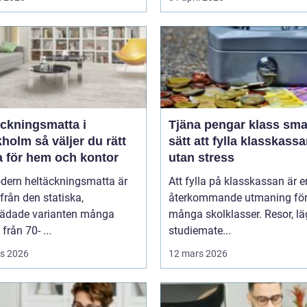
äckningsmatta i
Tjäna pengar klass smarta
 väljer du rätt
sätt att fylla klasskass
a för hem och kontor
utan stress
dern heltäckningsmatta är
Att fylla på klasskassan är e
ifrån den statiska,
återkommande utmaning fö
tädade varianten många
många skolklasser. Resor, lä
från 70- ...
studiemate...
s 2026
12 mars 2026