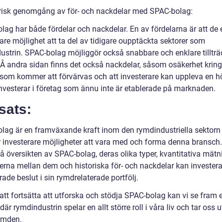
orisk genomgång av för- och nackdelar med SPAC-bolag:
lag har både fördelar och nackdelar. En av fördelarna är att de 
are möjlighet att ta del av tidigare oupptäckta sektorer som
ustrin. SPAC-bolag möjliggör också snabbare och enklare tillträ
 Å andra sidan finns det också nackdelar, såsom osäkerhet kring 
 som kommer att förvärvas och att investerare kan uppleva en hö
investerar i företag som ännu inte är etablerade på marknaden.
sats:
lag är en framväxande kraft inom den rymdindustriella sektorn
r investerare möjligheter att vara med och forma denna bransc
tå översikten av SPAC-bolag, deras olika typer, kvantitativa mätn
derna mellan dem och historiska för- och nackdelar kan investera
ade beslut i sin rymdrelaterade portfölj.
tt fortsätta att utforska och stödja SPAC-bolag kan vi se fram
där rymdindustrin spelar en allt större roll i våra liv och tar oss ut
ymden.