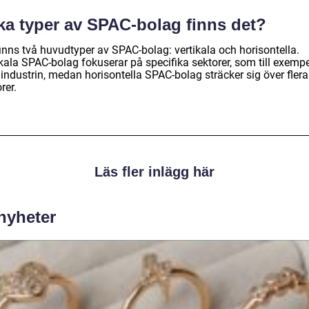
lka typer av SPAC-bolag finns det?
inns två huvudtyper av SPAC-bolag: vertikala och horisontella.
kala SPAC-bolag fokuserar på specifika sektorer, som till exempe
industrin, medan horisontella SPAC-bolag sträcker sig över flera
rer.
Läs fler inlägg här
 nyheter