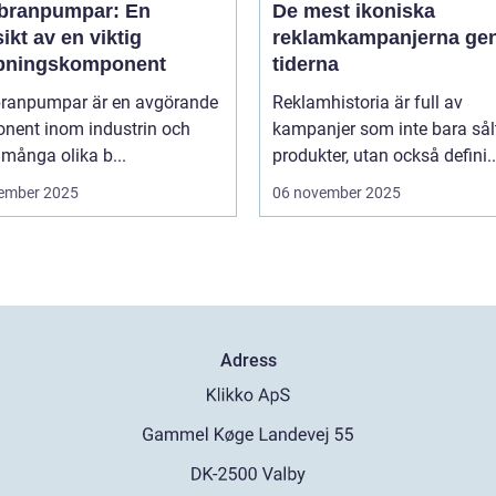
ranpumpar: En
De mest ikoniska
ikt av en viktig
reklamkampanjerna g
ningskomponent
tiderna
anpumpar är en avgörande
Reklamhistoria är full av
nent inom industrin och
kampanjer som inte bara sål
 många olika b...
produkter, utan också defini..
ember 2025
06 november 2025
Adress