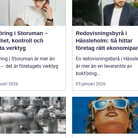
öring i Storuman –
Redovisningsbyrå i
het, kontroll och
Hässleholm: Så hittar
ta verktyg
företag rätt ekonomipar
ring i Storuman är mer än
En redovisningsbyrå i Hässl
r – det är företagets verktyg
är mer än en leverantör av
bokföring...
ruari 2026
05 januari 2026