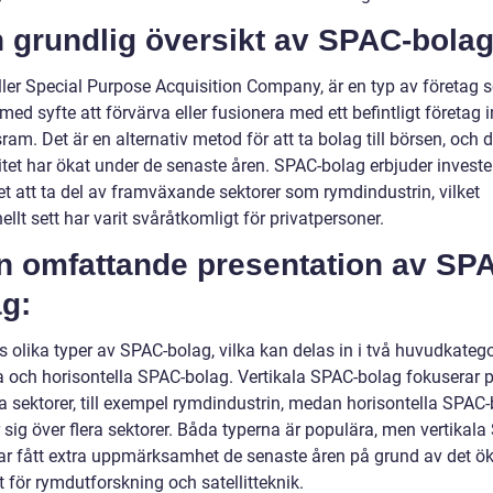
n grundlig översikt av SPAC-bolag
ller Special Purpose Acquisition Company, är en typ av företag
ed syfte att förvärva eller fusionera med ett befintligt företag
sram. Det är en alternativ metod för att ta bolag till börsen, och 
itet har ökat under de senaste åren. SPAC-bolag erbjuder investe
et att ta del av framväxande sektorer som rymdindustrin, vilket
nellt sett har varit svåråtkomligt för privatpersoner.
En omfattande presentation av SP
g:
s olika typer av SPAC-bolag, vilka kan delas in i två huvudkatego
la och horisontella SPAC-bolag. Vertikala SPAC-bolag fokuserar 
ka sektorer, till exempel rymdindustrin, medan horisontella SPAC
 sig över flera sektorer. Båda typerna är populära, men vertikala
ar fått extra uppmärksamhet de senaste åren på grund av det ö
t för rymdutforskning och satellitteknik.