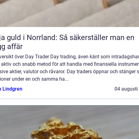
ja guld i Norrland: Så säkerställer man en
gg affär
versikt över Day Trader Day trading, även känt som intradagsha
 aktiv och snabb metod för att handla med finansiella instrumen
sive aktier, valutor och råvaror. Day traders öppnar och stänger 
tioner under en och samma ha...
n Lindgren
04 augusti