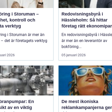
öring i Storuman –
Redovisningsbyrå i
het, kontroll och
Hässleholm: Så hittar
ta verktyg
företag rätt ekonomipar
ring i Storuman är mer än
En redovisningsbyrå i Hässl
r – det är företagets verktyg
är mer än en leverantör av
bokföring...
ruari 2026
05 januari 2026
ranpumpar: En
De mest ikoniska
ikt av en viktig
reklamkampanjerna g