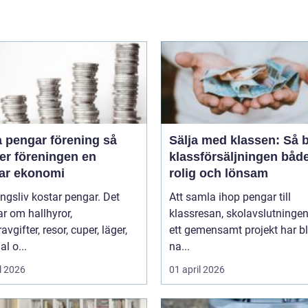
 pengar förening så
Sälja med klassen: Så b
er föreningen en
klassförsäljningen båd
bar ekonomi
rolig och lönsam
ngsliv kostar pengar. Det
Att samla ihop pengar till
r om hallhyror,
klassresan, skolavslutningen 
vgifter, resor, cuper, läger,
ett gemensamt projekt har bl
al o...
na...
l 2026
01 april 2026