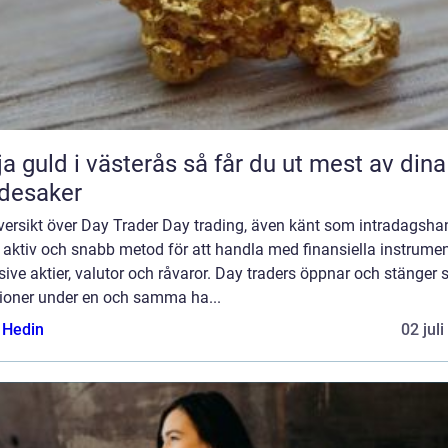
uld i västerås så får du ut mest av dina
desaker
versikt över Day Trader Day trading, även känt som intradagsha
 aktiv och snabb metod för att handla med finansiella instrumen
sive aktier, valutor och råvaror. Day traders öppnar och stänger 
tioner under en och samma ha...
s Hedin
02 jul