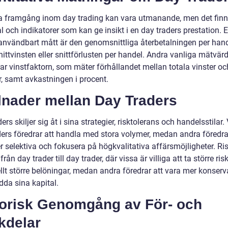
a framgång inom day trading kan vara utmanande, men det finn
l och indikatorer som kan ge insikt i en day traders prestation. E
 användbart mått är den genomsnittliga återbetalningen per han
ittvinsten eller snittförlusten per handel. Andra vanliga mätvär
ar vinstfaktorn, som mäter förhållandet mellan totala vinster oc
r, samt avkastningen i procent.
lnader mellan Day Traders
ers skiljer sig åt i sina strategier, risktolerans och handelsstilar.
ders föredrar att handla med stora volymer, medan andra föredra
r selektiva och fokusera på högkvalitativa affärsmöjligheter. Ri
 från day trader till day trader, där vissa är villiga att ta större ris
llt större belöningar, medan andra föredrar att vara mer konserv
dda sina kapital.
torisk Genomgång av För- och
kdelar