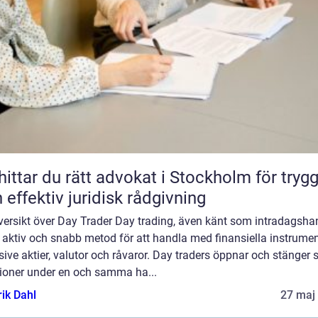
hittar du rätt advokat i Stockholm för tryg
 effektiv juridisk rådgivning
versikt över Day Trader Day trading, även känt som intradagsha
 aktiv och snabb metod för att handla med finansiella instrumen
sive aktier, valutor och råvaror. Day traders öppnar och stänger 
tioner under en och samma ha...
rik Dahl
27 maj