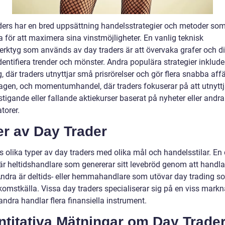
ders har en bred uppsättning handelsstrategier och metoder so
 för att maximera sina vinstmöjligheter. En vanlig teknisk
erktyg som används av day traders är att övervaka grafer och 
identifiera trender och mönster. Andra populära strategier inklude
, där traders utnyttjar små prisrörelser och gör flera snabba affä
agen, och momentumhandel, där traders fokuserar på att utnytt
tigande eller fallande aktiekurser baserat på nyheter eller andra
torer.
er av Day Trader
s olika typer av day traders med olika mål och handelsstilar. En
 är heltidshandlare som genererar sitt levebröd genom att handl
 Andra är deltids- eller hemmahandlare som utövar day trading s
komstkälla. Vissa day traders specialiserar sig på en viss markn
ndra handlar flera finansiella instrument.
ntitativa Mätningar om Day Trade