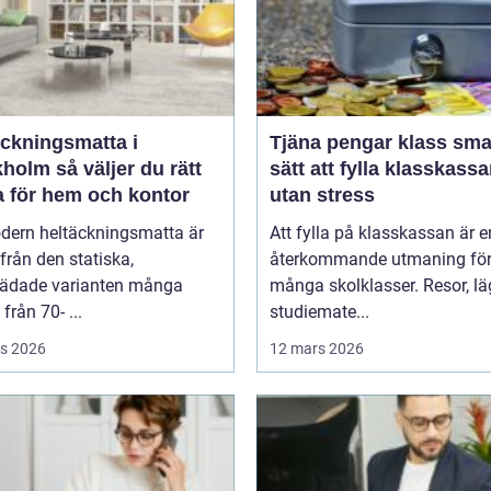
äckningsmatta i
Tjäna pengar klass smarta
 väljer du rätt
sätt att fylla klasskass
a för hem och kontor
utan stress
dern heltäckningsmatta är
Att fylla på klasskassan är e
ifrån den statiska,
återkommande utmaning fö
tädade varianten många
många skolklasser. Resor, lä
från 70- ...
studiemate...
s 2026
12 mars 2026