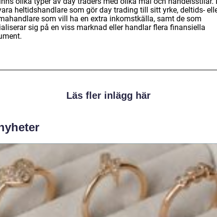
inns olika typer av day traders med olika mål och handelsstilar.
ara heltidshandlare som gör day trading till sitt yrke, deltids- ell
ahandlare som vill ha en extra inkomstkälla, samt de som
aliserar sig på en viss marknad eller handlar flera finansiella
rument.
Läs fler inlägg här
 nyheter