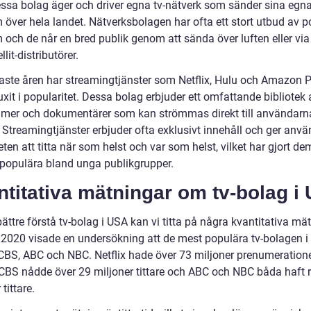
ssa bolag äger och driver egna tv-nätverk som sänder sina egn
 över hela landet. Nätverksbolagen har ofta ett stort utbud av 
 och de når en bred publik genom att sända över luften eller via
llit-distributörer.
naste åren har streamingtjänster som Netflix, Hulu och Amazon 
xit i popularitet. Dessa bolag erbjuder ett omfattande bibliotek 
 filmer och dokumentärer som kan strömmas direkt till användarn
. Streamingtjänster erbjuder ofta exklusivt innehåll och ger anv
ten att titta när som helst och var som helst, vilket har gjort de
t populära bland unga publikgrupper.
titativa mätningar om tv-bolag i
bättre förstå tv-bolag i USA kan vi titta på några kvantitativa mät
 2020 visade en undersökning att de mest populära tv-bolagen i
, CBS, ABC och NBC. Netflix hade över 73 miljoner prenumeratione
BS nådde över 29 miljoner tittare och ABC och NBC båda haft 
 tittare.