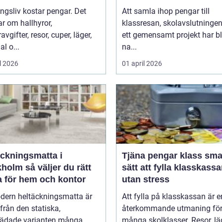
ngsliv kostar pengar. Det
Att samla ihop pengar till
r om hallhyror,
klassresan, skolavslutningen 
vgifter, resor, cuper, läger,
ett gemensamt projekt har bl
al o...
na...
l 2026
01 april 2026
äckningsmatta i
Tjäna pengar klass smarta
 väljer du rätt
sätt att fylla klasskass
a för hem och kontor
utan stress
dern heltäckningsmatta är
Att fylla på klasskassan är e
ifrån den statiska,
återkommande utmaning fö
tädade varianten många
många skolklasser. Resor, lä