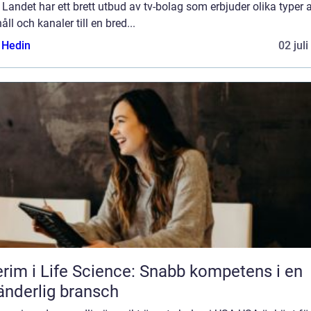
 Landet har ett brett utbud av tv-bolag som erbjuder olika typer 
åll och kanaler till en bred...
s Hedin
02 jul
erim i Life Science: Snabb kompetens i en
änderlig bransch