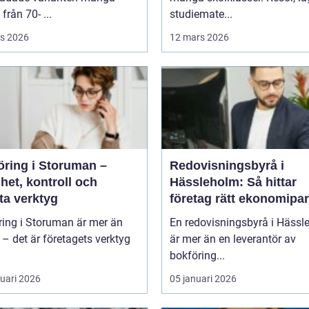
från 70- ...
studiemate...
s 2026
12 mars 2026
öring i Storuman –
Redovisningsbyrå i
het, kontroll och
Hässleholm: Så hittar
ta verktyg
företag rätt ekonomipar
ring i Storuman är mer än
En redovisningsbyrå i Hässl
r – det är företagets verktyg
är mer än en leverantör av
bokföring...
ruari 2026
05 januari 2026