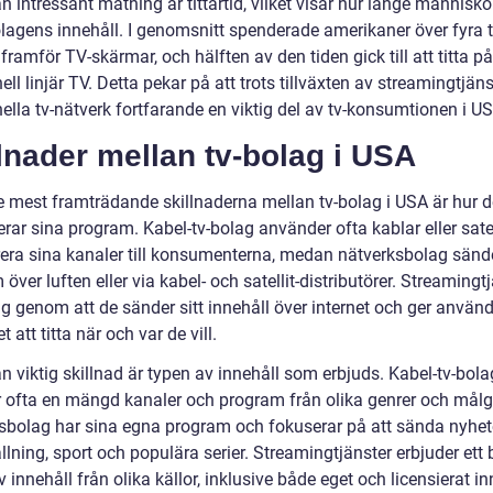
 intressant mätning är tittartid, vilket visar hur länge människor
olagens innehåll. I genomsnitt spenderade amerikaner över fyra
framför TV-skärmar, och hälften av den tiden gick till att titta på
nell linjär TV. Detta pekar på att trots tillväxten av streamingtjäns
nella tv-nätverk fortfarande en viktig del av tv-konsumtionen i U
lnader mellan tv-bolag i USA
e mest framträdande skillnaderna mellan tv-bolag i USA är hur d
erar sina program. Kabel-tv-bolag använder ofta kablar eller satel
erera sina kanaler till konsumenterna, medan nätverksbolag sänd
över luften eller via kabel- och satellit-distributörer. Streamingt
sig genom att de sänder sitt innehåll över internet och ger använ
t att titta när och var de vill.
 viktig skillnad är typen av innehåll som erbjuds. Kabel-tv-bola
r ofta en mängd kanaler och program från olika genrer och målg
sbolag har sina egna program och fokuserar på att sända nyhete
lning, sport och populära serier. Streamingtjänster erbjuder ett b
 innehåll från olika källor, inklusive både eget och licensierat in