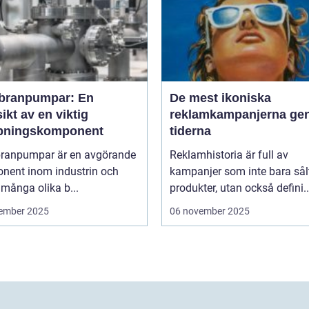
ranpumpar: En
De mest ikoniska
ikt av en viktig
reklamkampanjerna g
ningskomponent
tiderna
anpumpar är en avgörande
Reklamhistoria är full av
nent inom industrin och
kampanjer som inte bara sål
 många olika b...
produkter, utan också defini..
ember 2025
06 november 2025