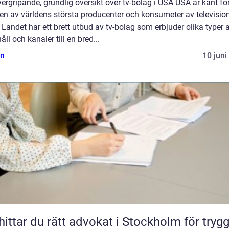
ergripande, grundlig översikt över tv-bolag i USA USA är känt för
en av världens största producenter och konsumeter av televisio
 Landet har ett brett utbud av tv-bolag som erbjuder olika typer 
åll och kanaler till en bred...
n
10 juni
hittar du rätt advokat i Stockholm för tryg