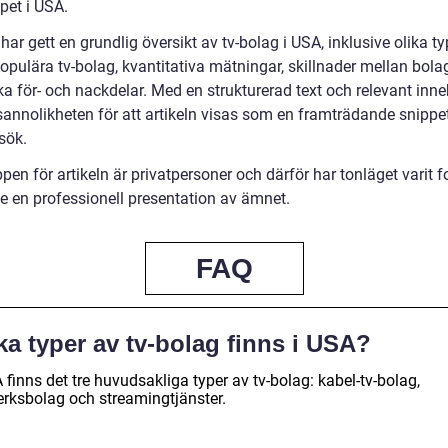
pet i USA.
 har gett en grundlig översikt av tv-bolag i USA, inklusive olika t
populära tv-bolag, kvantitativa mätningar, skillnader mellan bol
ka för- och nackdelar. Med en strukturerad text och relevant inne
sannolikheten för att artikeln visas som en framträdande snippet 
sök.
en för artikeln är privatpersoner och därför har tonläget varit f
ge en professionell presentation av ämnet.
FAQ
ka typer av tv-bolag finns i USA?
 finns det tre huvudsakliga typer av tv-bolag: kabel-tv-bolag,
erksbolag och streamingtjänster.