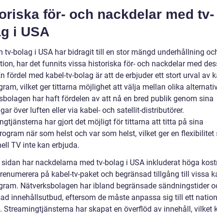
oriska för- och nackdelar med tv-
ag i USA
 tv-bolag i USA har bidragit till en stor mängd underhållning oc
tion, har det funnits vissa historiska för- och nackdelar med de
n fördel med kabel-tv-bolag är att de erbjuder ett stort urval av 
ram, vilket ger tittarna möjlighet att välja mellan olika alternativ
sbolagen har haft fördelen av att nå en bred publik genom sina
ar över luften eller via kabel- och satellit-distributörer.
gtjänsterna har gjort det möjligt för tittarna att titta på sina
rogram när som helst och var som helst, vilket ger en flexibilite
nell TV inte kan erbjuda.
 sidan har nackdelarna med tv-bolag i USA inkluderat höga kos
prenumerera på kabel-tv-paket och begränsad tillgång till vissa k
gram. Nätverksbolagen har ibland begränsade sändningstider o
ad innehållsutbud, eftersom de måste anpassa sig till ett nation
 Streamingtjänsterna har skapat en överflöd av innehåll, vilket 