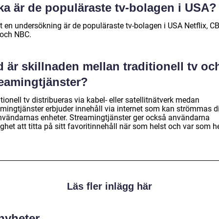
ka är de populäraste tv-bolagen i USA?
t en undersökning är de populäraste tv-bolagen i USA Netflix, CB
och NBC.
 är skillnaden mellan traditionell tv oc
reamingtjänster?
tionell tv distribueras via kabel- eller satellitnätverk medan
amingtjänster erbjuder innehåll via internet som kan strömmas di
 användarnas enheter. Streamingtjänster ger också användarna
ghet att titta på sitt favoritinnehåll när som helst och var som he
Läs fler inlägg här
 nyheter