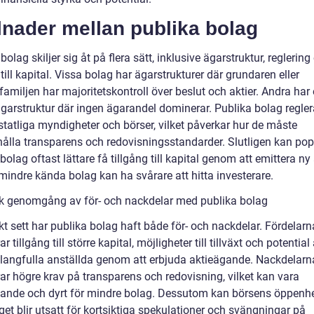
lnader mellan publika bolag
bolag skiljer sig åt på flera sätt, inklusive ägarstruktur, reglering
 till kapital. Vissa bolag har ägarstrukturer där grundaren eller
amiljen har majoritetskontroll över beslut och aktier. Andra har
ägarstruktur där ingen ägarandel dominerar. Publika bolag regle
tatliga myndigheter och börser, vilket påverkar hur de måste
hålla transparens och redovisningsstandarder. Slutligen kan pop
bolag oftast lättare få tillgång till kapital genom att emittera ny 
indre kända bolag kan ha svårare att hitta investerare.
sk genomgång av för- och nackdelar med publika bolag
kt sett har publika bolag haft både för- och nackdelar. Fördelarn
r tillgång till större kapital, möjligheter till tillväxt och potential 
alangfulla anställda genom att erbjuda aktieägande. Nackdelarn
ar högre krav på transparens och redovisning, vilket kan vara
vande och dyrt för mindre bolag. Dessutom kan börsens öppenh
get blir utsatt för kortsiktiga spekulationer och svängningar på