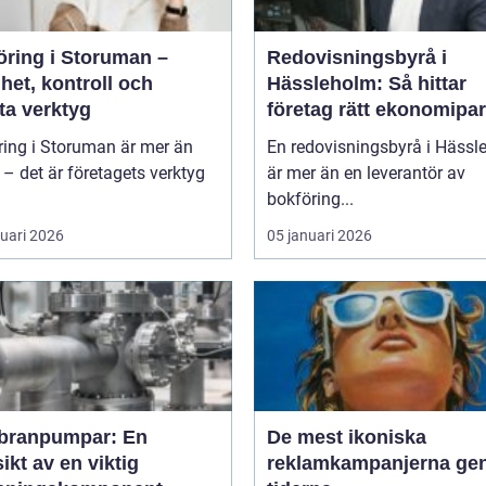
öring i Storuman –
Redovisningsbyrå i
het, kontroll och
Hässleholm: Så hittar
ta verktyg
företag rätt ekonomipar
ring i Storuman är mer än
En redovisningsbyrå i Hässl
r – det är företagets verktyg
är mer än en leverantör av
bokföring...
ruari 2026
05 januari 2026
ranpumpar: En
De mest ikoniska
ikt av en viktig
reklamkampanjerna g