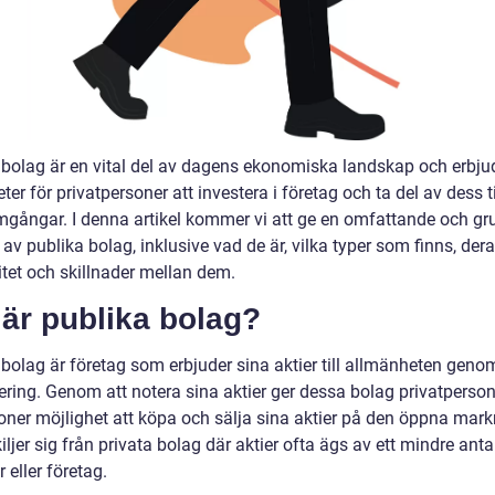
 bolag är en vital del av dagens ekonomiska landskap och erbju
ter för privatpersoner att investera i företag och ta del av dess t
mgångar. I denna artikel kommer vi att ge en omfattande och gr
 av publika bolag, inklusive vad de är, vilka typer som finns, der
itet och skillnader mellan dem.
är publika bolag?
 bolag är företag som erbjuder sina aktier till allmänheten geno
ring. Genom att notera sina aktier ger dessa bolag privatpersone
tioner möjlighet att köpa och sälja sina aktier på den öppna mar
iljer sig från privata bolag där aktier ofta ägs av ett mindre anta
 eller företag.