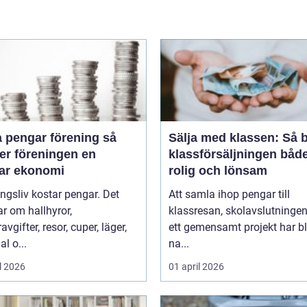
 pengar förening så
Sälja med klassen: Så b
er föreningen en
klassförsäljningen båd
bar ekonomi
rolig och lönsam
ngsliv kostar pengar. Det
Att samla ihop pengar till
r om hallhyror,
klassresan, skolavslutningen 
vgifter, resor, cuper, läger,
ett gemensamt projekt har bl
al o...
na...
l 2026
01 april 2026