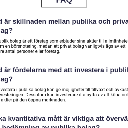
 är skillnaden mellan publika och priv
lag?
blik bolag är ett företag som erbjuder sina aktier till allmänhet
m en börsnotering, medan ett privat bolag vanligtvis ägs av ett
e antal personer eller företag.
 är fördelarna med att investera i publi
lag?
nvestera i publika bolag kan ge möjligheter till tillväxt och avkas
nvesteringen. Dessutom kan investerare dra nytta av att köpa oc
a aktier på den öppna marknaden.
ka kvantitativa mått är viktiga att överv
d bedömning av publika bolag?