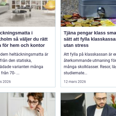
äckningsmatta i
Tjäna pengar klass smarta
 väljer du rätt
sätt att fylla klasskass
a för hem och kontor
utan stress
dern heltäckningsmatta är
Att fylla på klasskassan är e
ifrån den statiska,
återkommande utmaning fö
tädade varianten många
många skolklasser. Resor, lä
från 70- ...
studiemate...
s 2026
12 mars 2026