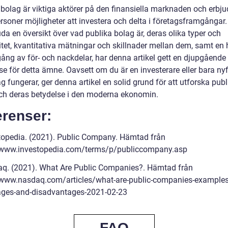
 bolag är viktiga aktörer på den finansiella marknaden och erbju
ersoner möjligheter att investera och delta i företagsframgånga
uda en översikt över vad publika bolag är, deras olika typer och
tet, kvantitativa mätningar och skillnader mellan dem, samt en h
ng av för- och nackdelar, har denna artikel gett en djupgående
se för detta ämne. Oavsett om du är en investerare eller bara ny
g fungerar, ger denna artikel en solid grund för att utforska publ
ch deras betydelse i den moderna ekonomin.
erenser:
topedia. (2021). Public Company. Hämtad från
/www.investopedia.com/terms/p/publiccompany.asp
q. (2021). What Are Public Companies?. Hämtad från
/www.nasdaq.com/articles/what-are-public-companies-examples
ges-and-disadvantages-2021-02-23
FAQ