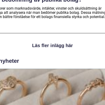
orer som marknadsvärde, intäkter, vinster och skuldsättning är
iga att analysera när man bedömer publika bolag. Dessa mätnin
n bättre förståelse för ett bolags finansiella styrka och potential
Läs fler inlägg här
 nyheter