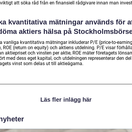
viktigt att söka råd från en finansiell rådgivare innan man invest
ka kvantitativa mätningar används för a
döma aktiers hälsa på Stockholmsbörs
a vanliga kvantitativa mätningar inkluderar P/E (price-to-earnin
), ROE (return on equity) och aktiens utdelning. P/E visar förhåll
an aktiepriset och vinsten per aktie, ROE mäter företagets lönsa
ört med dess eget kapital, och utdelningen representerar den del
agets vinst som delas ut till aktieägarna.
Läs fler inlägg här
 nyheter