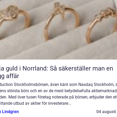
ja guld i Norrland: Så säkerställer man en
gg affär
oduction Stockholmsbörsen, även känt som Nasdaq Stockholm, 
ens största börs och en av de mest betydelsefulla aktiemarkna
lden. Med över tusen företag noterade på börsen, erbjuder den et
tande utbud av aktier för investerare...
n Lindgren
04 augusti