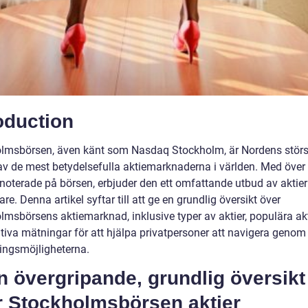
oduction
lmsbörsen, även känt som Nasdaq Stockholm, är Nordens störs
av de mest betydelsefulla aktiemarknaderna i världen. Med över
 noterade på börsen, erbjuder den ett omfattande utbud av aktier
are. Denna artikel syftar till att ge en grundlig översikt över
lmsbörsens aktiemarknad, inklusive typer av aktier, populära ak
ativa mätningar för att hjälpa privatpersoner att navigera genom
ringsmöjligheterna.
n övergripande, grundlig översikt
r Stockholmsbörsen aktier