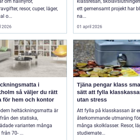
r om hallhyror,
klassresan, skolavslutningen 
vgifter, resor, cuper, läger,
ett gemensamt projekt har bl
al o...
na...
l 2026
01 april 2026
äckningsmatta i
Tjäna pengar klass smarta
 väljer du rätt
sätt att fylla klasskass
a för hem och kontor
utan stress
dern heltäckningsmatta är
Att fylla på klasskassan är e
ifrån den statiska,
återkommande utmaning fö
tädade varianten många
många skolklasser. Resor, lä
från 70- ...
studiemate...