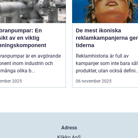
ranpumpar: En
De mest ikoniska
ikt av en viktig
reklamkampanjerna g
ningskomponent
tiderna
anpumpar är en avgörande
Reklamhistoria är full av
nent inom industrin och
kampanjer som inte bara sål
 många olika b...
produkter, utan också defini..
ember 2025
06 november 2025
Adress