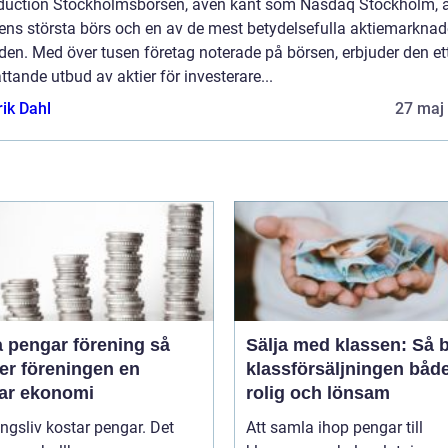
oduction Stockholmsbörsen, även känt som Nasdaq Stockholm, 
ens största börs och en av de mest betydelsefulla aktiemarkna
lden. Med över tusen företag noterade på börsen, erbjuder den et
tande utbud av aktier för investerare...
rik Dahl
27 maj
 pengar förening så
Sälja med klassen: Så b
er föreningen en
klassförsäljningen båd
bar ekonomi
rolig och lönsam
ngsliv kostar pengar. Det
Att samla ihop pengar till