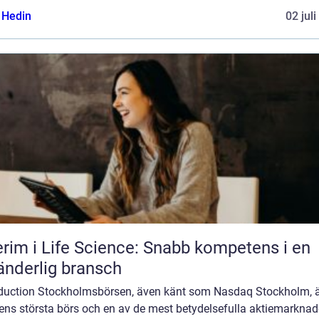
s Hedin
02 jul
erim i Life Science: Snabb kompetens i en
änderlig bransch
oduction Stockholmsbörsen, även känt som Nasdaq Stockholm, 
ens största börs och en av de mest betydelsefulla aktiemarkna