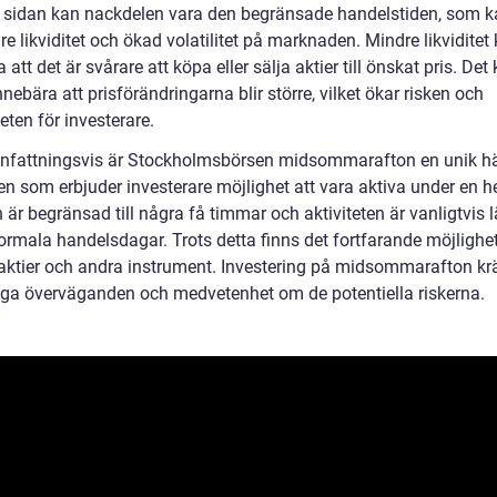
 sidan kan nackdelen vara den begränsade handelstiden, som k
dre likviditet och ökad volatilitet på marknaden. Mindre likviditet
 att det är svårare att köpa eller sälja aktier till önskat pris. Det
nebära att prisförändringarna blir större, vilket ökar risken och
ten för investerare.
attningsvis är Stockholmsbörsen midsommarafton en unik h
en som erbjuder investerare möjlighet att vara aktiva under en h
är begränsad till några få timmar och aktiviteten är vanligtvis 
ormala handelsdagar. Trots detta finns det fortfarande möjlighet
aktier och andra instrument. Investering på midsommarafton kr
ga överväganden och medvetenhet om de potentiella riskerna.