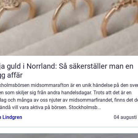
ja guld i Norrland: Så säkerställer man en
gg affär
kholmsbörsen midsommarafton är en unik händelse på den sve
n som skiljer sig från andra handelsdagar. Trots att det är en
dag och många av oss njuter av midsommarfirandet, finns det d
ndå vill vara aktiva på börsen. Stockholmsb...
n Lindgren
04 augusti