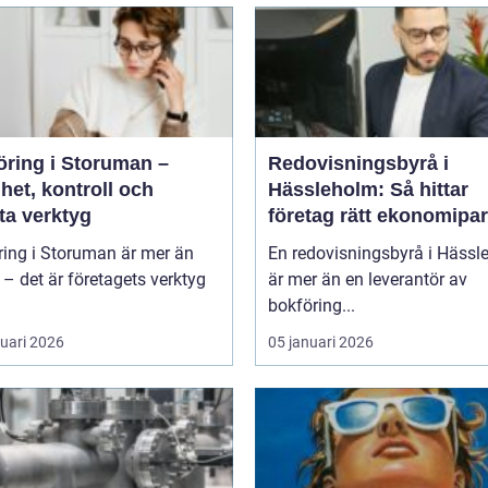
öring i Storuman –
Redovisningsbyrå i
het, kontroll och
Hässleholm: Så hittar
ta verktyg
företag rätt ekonomipar
ring i Storuman är mer än
En redovisningsbyrå i Hässl
r – det är företagets verktyg
är mer än en leverantör av
bokföring...
ruari 2026
05 januari 2026