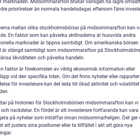
r marknaden. Midsommarafton brukar vanligen ha lägre omsät
dre prisrörelser än normala handelsdagar, eftersom färre investe
derna mellan olika stockholmsbörsar på midsommarafton kan v
de. En faktor som kan påverka skillnaderna är huruvida andra
tionella marknader är öppna samtidigt. Om amerikanska börsen t
 är stängd samtidigt som midsommarafton på Stockholmsbör
ränsa likviditeten och påverka handeln.
n faktor är förekomsten av viktig ekonomisk information eller
äpp vid den specifika tiden. Om det finns nyheter eller rapporte
else för investerare kan det leda till ökad aktivitet och volatilite
den.
tittar på historien för Stockholmsbörsen midsommarafton kan vi
 och nackdelar. En fördel är att investerare fortfarande kan vara
gera på nyheter som inträffar innan midsommarhelgen. Det ger
t att justera sina positioner eller ta tillfället i akt att göra nya
ingar.