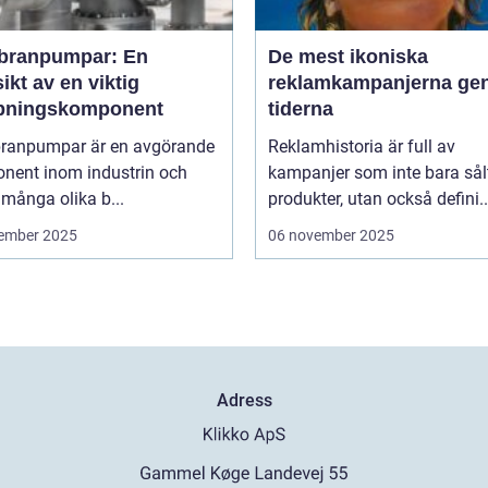
ranpumpar: En
De mest ikoniska
ikt av en viktig
reklamkampanjerna g
ningskomponent
tiderna
anpumpar är en avgörande
Reklamhistoria är full av
nent inom industrin och
kampanjer som inte bara sål
 många olika b...
produkter, utan också defini..
ember 2025
06 november 2025
Adress