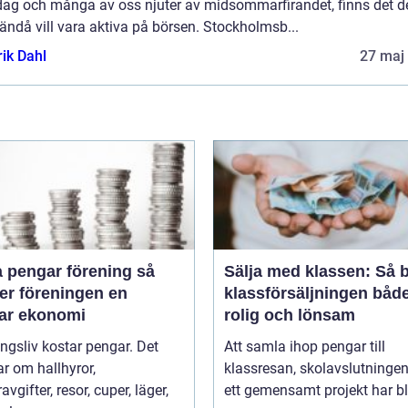
dag och många av oss njuter av midsommarfirandet, finns det d
ndå vill vara aktiva på börsen. Stockholmsb...
rik Dahl
27 maj
 pengar förening så
Sälja med klassen: Så b
er föreningen en
klassförsäljningen båd
bar ekonomi
rolig och lönsam
ngsliv kostar pengar. Det
Att samla ihop pengar till
r om hallhyror,
klassresan, skolavslutningen 
vgifter, resor, cuper, läger,
ett gemensamt projekt har bl