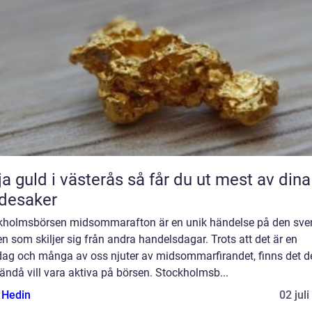
uld i västerås så får du ut mest av dina
desaker
kholmsbörsen midsommarafton är en unik händelse på den sve
n som skiljer sig från andra handelsdagar. Trots att det är en
dag och många av oss njuter av midsommarfirandet, finns det d
ndå vill vara aktiva på börsen. Stockholmsb...
s Hedin
02 jul