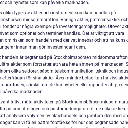
er och nyheter som kan påverka marknaden.
ns olika typer av aktier och instrument som kan handlas på
lmsbörsen midsommarafton. Vanliga aktier, preferensaktier oc
i fonder är några exempel på investeringsmöjligheter. Utöver akt
ivat som optioner och terminer handlas. Det är viktigt att vara
n om risken som handeln med derivat innebär och att ha kuns
fungerar innan man gör investeringar i dem.
tt handeln är begränsad på Stockholmsbörsen midsommarafton 
ulära aktier som fortsätter att vara heta ämnen på marknaden. 
 inom olika sektorer, såsom telekommunikation, teknik och indust
r efterfrågan för sina aktier. Även mindre bolag kan ha viss aktiv
araftonen, särskilt om de har nyheter eller rapporter att presen
n påverka marknaden.
 kvantitativt mäta aktiviteten på Stockholmsbörsen midsommara
itta på omsättningen och prisförändringarna för de olika aktiern
tt analysera volymen av aktiehandeln och jämföra den med a
dagar kan vi få en bättre förståelse för hur den begränsade han