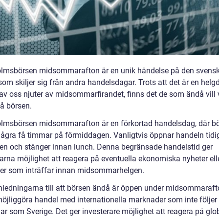
lmsbörsen midsommarafton är en unik händelse på den svens
som skiljer sig från andra handelsdagar. Trots att det är en hel
v oss njuter av midsommarfirandet, finns det de som ändå vill 
på börsen.
lmsbörsen midsommarafton är en förkortad handelsdag, där bö
ågra få timmar på förmiddagen. Vanligtvis öppnar handeln tidi
n och stänger innan lunch. Denna begränsade handelstid ger
rarna möjlighet att reagera på eventuella ekonomiska nyheter ell
er som inträffar innan midsommarhelgen.
nledningarna till att börsen ändå är öppen under midsommaraft
 möjliggöra handel med internationella marknader som inte följ
ar som Sverige. Det ger investerare möjlighet att reagera på glo