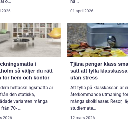
al o...
na...
l 2026
01 april 2026
äckningsmatta i
Tjäna pengar klass smarta
 väljer du rätt
sätt att fylla klasskass
a för hem och kontor
utan stress
dern heltäckningsmatta är
Att fylla på klasskassan är e
ifrån den statiska,
återkommande utmaning fö
tädade varianten många
många skolklasser. Resor, lä
från 70- ...
studiemate...
s 2026
12 mars 2026