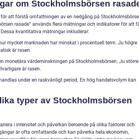
ingar om Stockholmsbörsen rasad
 för att förstå omfattningen av en nedgång på Stockholmsbörse
rsen rasade” används flera mätningar och indikatorer för att f
. Dessa kvantitativa mätningar inkluderar:
hur mycket marknaden har minskat i procentuell term. Ju högre
tisk är rasen.
 den monetära värdeminskningen på Stockholmsbörsen. Ju större
varligare är rasen.
 handlas under en raskvänligt period. En hög handelsvolym kan
olika typer av Stockholmsbörsen
riera i intensitet och påverkan beroende på olika faktorer och
gångar är ofta omfattande och kan påverka hela ekonomin,