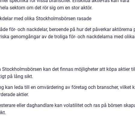
er specifika för vissa branscher. Enskilda aktie-ras kan vara
a hela sektorn om det rör sig om en stor aktör.
ckdelar med olika Stockholmsbörsen rasade
de för- och nackdelar, beroende på hur det påverkar aktörerna 
riska genomgångar av de troliga för- och nackdelarna med olika
 Stockholmsbörsen kan det finnas möjligheter att köpa aktier til
tigt på lång sikt.
 kan leda till en omvärdering av företag och branscher, vilket 
rderade aktier.
nvesterare eller daghandlare kan volatilitet och ras på börsen skap
kt.