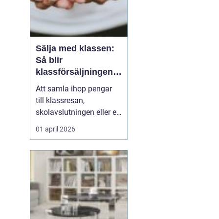
Sälja med klassen:
Så blir
klassförsäljningen
både rolig och
Att samla ihop pengar
lönsam
till klassresan,
skolavslutningen eller ett
gemensamt projekt har
01 april 2026
blivit en naturlig del av
skolvardagen. Men hur
gör man insamlingen
både effektiv, rättvis och
hanterbar för alla
inblandade? När en kla...