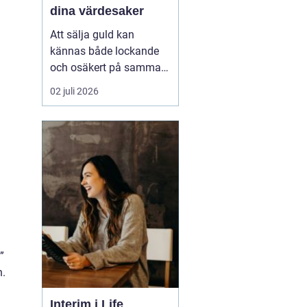
dina värdesaker
Att sälja guld kan
kännas både lockande
och osäkert på samma
gång. Många har gamla
02 juli 2026
smycken, ärvda föremål
eller mynt som bara
ligger i en låda, utan att
användas. Frågan blir
då: när lönar det sig att
sälja, hur går processen
till och hur väljer man ...
”
n.
Interim i Life