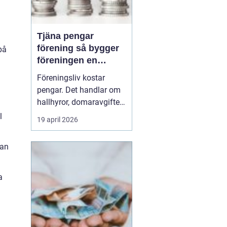
Tjäna pengar
förening så bygger
på
föreningen en
hållbar ekonomi
Föreningsliv kostar
pengar. Det handlar om
hallhyror, domaravgifter,
resor, cuper, läger,
l
19 april 2026
material och ibland
också utbildning för
kan
ledare. Många
föreningar står inför
samma fråga: Hur kan
a
föreningen skapa en
stabil ekonomi utan att
trötta ut medlemma...