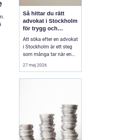
e
Så hittar du rätt
n.
advokat i Stockholm
å
för trygg och
effektiv juridisk
Att söka efter en advokat
rådgivning
i Stockholm är ett steg
som många tar när en
juridisk situation
27 maj 2026
plötsligt ställs på sin
spets. Rätt juridiskt
ombud kan vara
skillnaden mellan en
utdragen process och en
snabb lö...