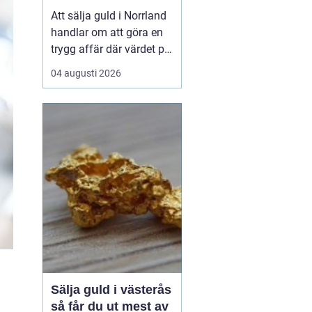
trygg affär
Att sälja guld i Norrland
handlar om att göra en
trygg affär där värdet på
smycken, mynt och
04 augusti 2026
andra föremål tas
tillvara på ett seriöst
sätt. För många i norra
Sverige kan avstå...
Sälja guld i västerås
så får du ut mest av