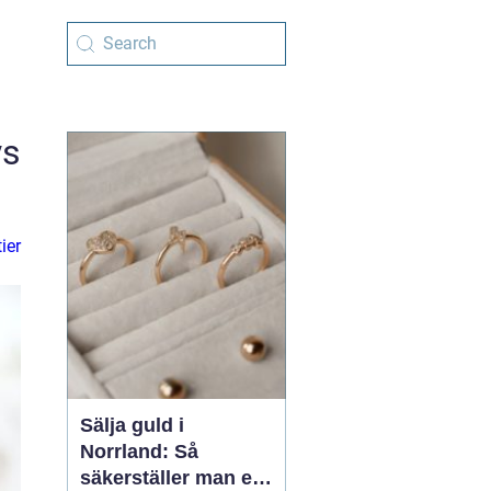
ys
ier
Sälja guld i
Norrland: Så
säkerställer man en