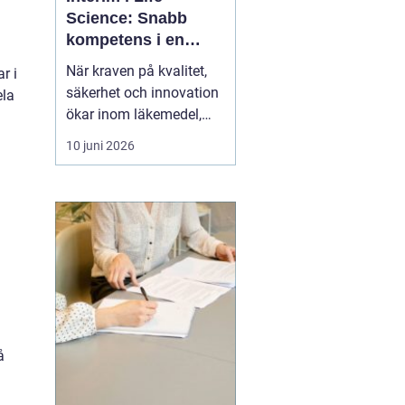
Science: Snabb
kompetens i en
föränderlig bransch
När kraven på kvalitet,
r i
säkerhet och innovation
ela
ökar inom läkemedel,
biotech, medtech och
10 juni 2026
diagnostik blir rätt
kompetens avgörande.
Samtidigt förändras
behoven snabbt. Projekt
startar och avslutas,
regula...
å