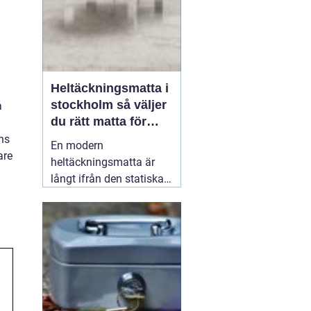
Heltäckningsmatta i
stockholm så väljer
å
du rätt matta för
hem och kontor
ns
En modern
are
heltäckningsmatta är
långt ifrån den statiska,
svårstädade varianten
många minns från 70-
och 80-talet. I dag
handlar textilgolv om
snygg design, god
slitstyrka och bättre
inomhusmiljö. För den