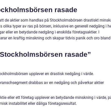
tockholmsbörsen rasade
tt de aktier som handlas på Stockholmsbörsen drastiskt minska
ns olika typer av ras på börsen, inklusive en generell nedgång i h
r eller en betydande nedgång i enskilda företagsaktier. I
erar en kraftig minskning och skapar tidvis panik och oro bland
 ”Stockholmsbörsen rasade”
tockholmsbörsen upplever en drastisk nedgång i värde.
st branschsegment drabbas av en nedgång och påverkar aktier
aktie eller ett företag upplever en betydande minskning i värde, p
sk instabilitet eller dåliga företagsresultat.