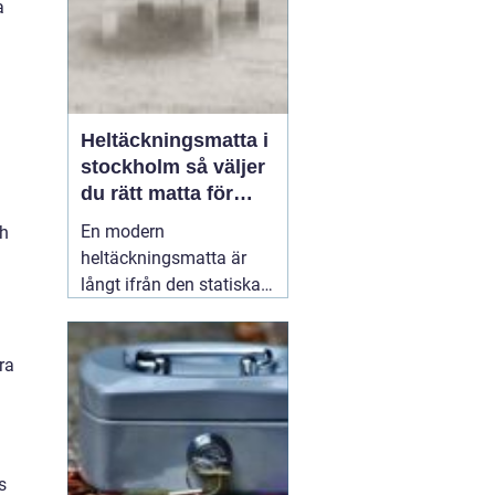
a
Heltäckningsmatta i
stockholm så väljer
du rätt matta för
hem och kontor
En modern
ch
heltäckningsmatta är
långt ifrån den statiska,
svårstädade varianten
många minns från 70-
och 80-talet. I dag
ra
handlar textilgolv om
snygg design, god
slitstyrka och bättre
inomhusmiljö. För den
s