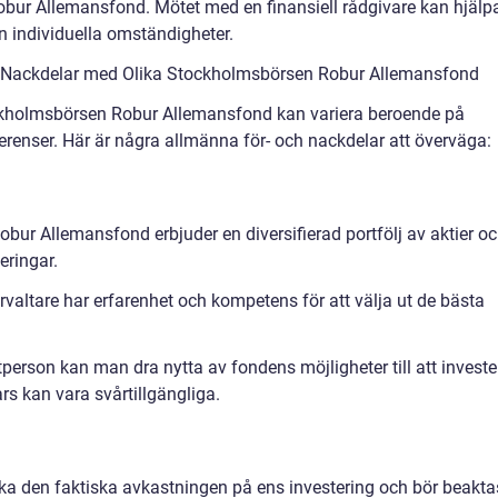
bur Allemansfond. Mötet med en finansiell rådgivare kan hjälp
rån individuella omständigheter.
h Nackdelar med Olika Stockholmsbörsen Robur Allemansfond
ckholmsbörsen Robur Allemansfond kan variera beroende på
erenser. Här är några allmänna för- och nackdelar att överväga:
bur Allemansfond erbjuder en diversifierad portfölj av aktier o
eringar.
valtare har erfarenhet och kompetens för att välja ut de bästa
person kan man dra nytta av fondens möjligheter till att investe
s kan vara svårtillgängliga.
ka den faktiska avkastningen på ens investering och bör beakta