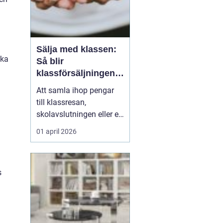
Sälja med klassen:
ska
Så blir
klassförsäljningen
både rolig och
Att samla ihop pengar
lönsam
till klassresan,
skolavslutningen eller ett
gemensamt projekt har
01 april 2026
blivit en naturlig del av
skolvardagen. Men hur
gör man insamlingen
s
både effektiv, rättvis och
hanterbar för alla
inblandade? När en kla...