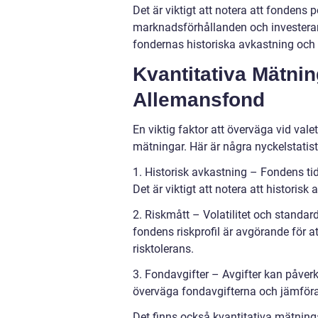
Det är viktigt att notera att fondens 
marknadsförhållanden och investerare
fondernas historiska avkastning och 
Kvantitativa Mätn
Allemansfond
En viktig faktor att överväga vid va
mätningar. Här är några nyckelstatist
1. Historisk avkastning – Fondens ti
Det är viktigt att notera att historisk
2. Riskmått – Volatilitet och standard
fondens riskprofil är avgörande för 
risktolerans.
3. Fondavgifter – Avgifter kan påverk
överväga fondavgifterna och jämföra
Det finns också kvantitativa mätning