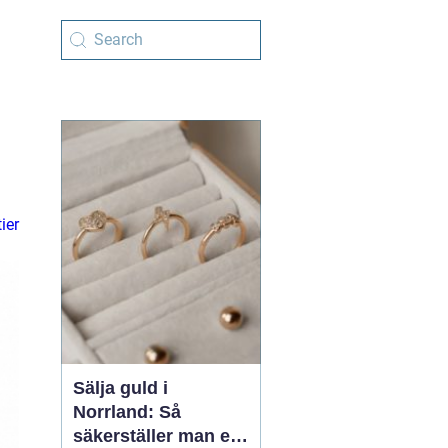
ier
Sälja guld i
Norrland: Så
säkerställer man en