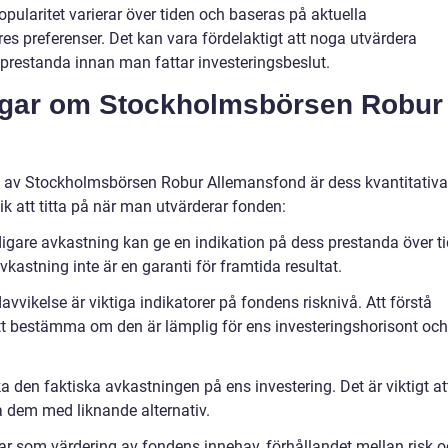
popularitet varierar över tiden och baseras på aktuella
s preferenser. Det kan vara fördelaktigt att noga utvärdera
prestanda innan man fattar investeringsbeslut.
ingar om Stockholmsbörsen Robur
let av Stockholmsbörsen Robur Allemansfond är dess kvantitativa
ik att titta på när man utvärderar fonden:
digare avkastning kan ge en indikation på dess prestanda över ti
 avkastning inte är en garanti för framtida resultat.
avvikelse är viktiga indikatorer på fondens risknivå. Att förstå
att bestämma om den är lämplig för ens investeringshorisont och
a den faktiska avkastningen på ens investering. Det är viktigt at
 dem med liknande alternativ.
ar som värdering av fondens innehav, förhållandet mellan risk 