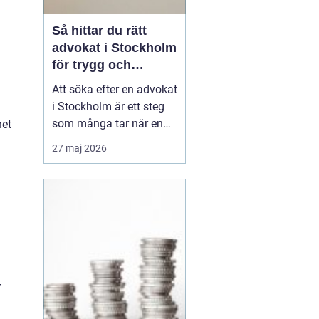
Så hittar du rätt
advokat i Stockholm
för trygg och
effektiv juridisk
Att söka efter en advokat
rådgivning
i Stockholm är ett steg
som många tar när en
het
juridisk situation
27 maj 2026
plötsligt ställs på sin
spets. Rätt juridiskt
ombud kan vara
skillnaden mellan en
utdragen process och en
snabb lö...
r