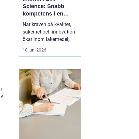
Science: Snabb
kompetens i en
föränderlig bransch
När kraven på kvalitet,
säkerhet och innovation
ökar inom läkemedel,
biotech, medtech och
10 juni 2026
diagnostik blir rätt
kompetens avgörande.
Samtidigt förändras
behoven snabbt. Projekt
startar och avslutas,
ar
regula...
av