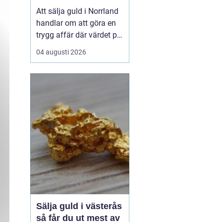
trygg affär
Att sälja guld i Norrland
handlar om att göra en
trygg affär där värdet på
smycken, mynt och
04 augusti 2026
andra föremål tas
tillvara på ett seriöst
sätt. För många i norra
Sverige kan avstå...
Sälja guld i västerås
så får du ut mest av