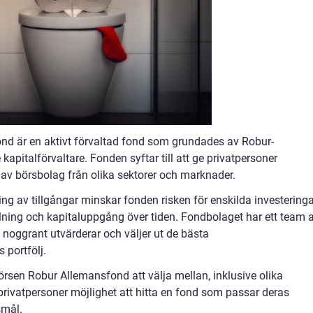
d är en aktivt förvaltad fond som grundades av Robur-
apitalförvaltare. Fonden syftar till att ge privatpersoner
lj av börsbolag från olika sektorer och marknader.
ing av tillgångar minskar fonden risken för enskilda investering
delning och kapitaluppgång över tiden. Fondbolaget har ett team 
 noggrant utvärderar och väljer ut de bästa
 portfölj.
örsen Robur Allemansfond att välja mellan, inklusive olika
r privatpersoner möjlighet att hitta en fond som passar deras
smål.