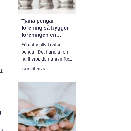
Tjäna pengar
förening så bygger
föreningen en
hållbar ekonomi
Föreningsliv kostar
pengar. Det handlar om
hallhyror, domaravgifter,
resor, cuper, läger,
19 april 2026
d.
material och ibland
också utbildning för
ledare. Många
föreningar står inför
samma fråga: Hur kan
föreningen skapa en
t
stabil ekonomi utan att
trötta ut medlemma...
och