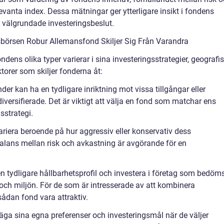
vanta index. Dessa mätningar ger ytterligare insikt i fondens
ta välgrundade investeringsbeslut.
börsen Robur Allemansfond Skiljer Sig Från Varandra
ns olika typer varierar i sina investeringsstrategier, geografi
torer som skiljer fonderna åt:
der kan ha en tydligare inriktning mot vissa tillgångar eller
versifierade. Det är viktigt att välja en fond som matchar ens
sstrategi.
ariera beroende på hur aggressiv eller konservativ dess
t balans mellan risk och avkastning är avgörande för en
n tydligare hållbarhetsprofil och investera i företag som bedöm
och miljön. För de som är intresserade av att kombinera
ådan fond vara attraktiv.
rväga sina egna preferenser och investeringsmål när de väljer