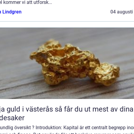
el kommer vi att utforsk...
n Lindgren
04 augusti
uld i västerås så får du ut mest av dina
desaker
undlig översikt ? Introduktion: Kapital är ett centralt begrepp in