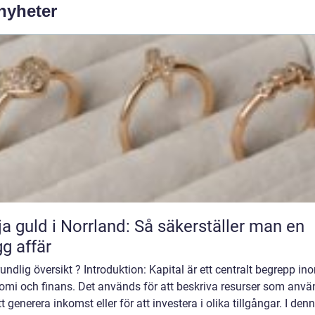
 nyheter
ja guld i Norrland: Så säkerställer man en
gg affär
undlig översikt ? Introduktion: Kapital är ett centralt begrepp in
omi och finans. Det används för att beskriva resurser som anvä
tt generera inkomst eller för att investera i olika tillgångar. I den