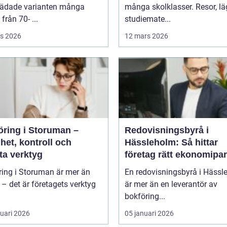
tädade varianten många
många skolklasser. Resor, lä
från 70- ...
studiemate...
s 2026
12 mars 2026
öring i Storuman –
Redovisningsbyrå i
het, kontroll och
Hässleholm: Så hittar
ta verktyg
företag rätt ekonomipar
ring i Storuman är mer än
En redovisningsbyrå i Hässl
r – det är företagets verktyg
är mer än en leverantör av
bokföring...
ruari 2026
05 januari 2026