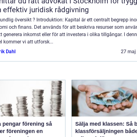
hittar du rätt advokat i Stockholm för tryg
 effektiv juridisk rådgivning
undlig översikt ? Introduktion: Kapital är ett centralt begrepp in
omi och finans. Det används för att beskriva resurser som anvä
tt generera inkomst eller för att investera i olika tillgångar. I den
el kommer vi att utforsk...
rik Dahl
27 maj
 pengar förening så
Sälja med klassen: Så b
er föreningen en
klassförsäljningen båd