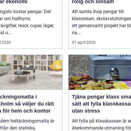
bar ekonomi
rolig och lönsam
ngsliv kostar pengar. Det
Att samla ihop pengar till
r om hallhyror,
klassresan, skolavslutningen 
vgifter, resor, cuper, läger,
ett gemensamt projekt har bl
al o...
na...
l 2026
01 april 2026
äckningsmatta i
Tjäna pengar klass smarta
 väljer du rätt
sätt att fylla klasskass
a för hem och kontor
utan stress
dern heltäckningsmatta är
Att fylla på klasskassan är e
ifrån den statiska,
återkommande utmaning fö