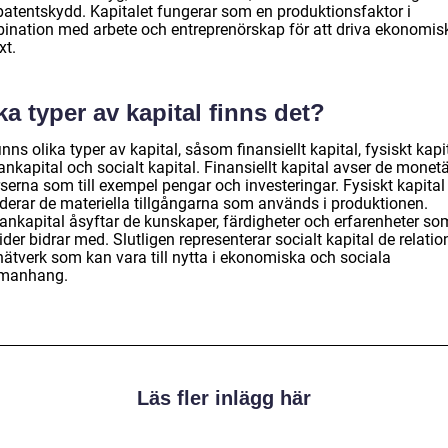
patentskydd. Kapitalet fungerar som en produktionsfaktor i
ination med arbete och entreprenörskap för att driva ekonomis
xt.
ka typer av kapital finns det?
inns olika typer av kapital, såsom finansiellt kapital, fysiskt kapit
nkapital och socialt kapital. Finansiellt kapital avser de monet
serna som till exempel pengar och investeringar. Fysiskt kapital
uderar de materiella tillgångarna som används i produktionen.
nkapital åsyftar de kunskaper, färdigheter och erfarenheter so
ider bidrar med. Slutligen representerar socialt kapital de relatio
nätverk som kan vara till nytta i ekonomiska och sociala
manhang.
Läs fler inlägg här