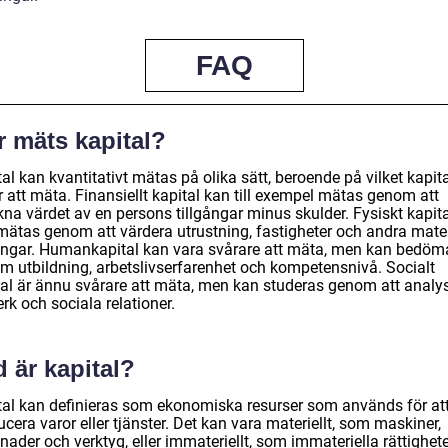
FAQ
r mäts kapital?
al kan kvantitativt mätas på olika sätt, beroende på vilket kapita
 att mäta. Finansiellt kapital kan till exempel mätas genom att
na värdet av en persons tillgångar minus skulder. Fysiskt kapita
mätas genom att värdera utrustning, fastigheter och andra mater
gångar. Humankapital kan vara svårare att mäta, men kan bedöm
m utbildning, arbetslivserfarenhet och kompetensnivå. Socialt
tal är ännu svårare att mäta, men kan studeras genom att analy
rk och sociala relationer.
 är kapital?
tal kan definieras som ekonomiska resurser som används för at
cera varor eller tjänster. Det kan vara materiellt, som maskiner,
ader och verktyg, eller immateriellt, som immateriella rättighet