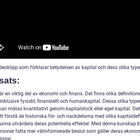
ideoklipp som förklarar betydelsen av kapital och dess olika type
sats:
är en viktig del av ekonomi och finans. Det finns olika definition
 inklusive fysiskt, finansiellt och humankapital. Dessa olika type
kan mätas kvantitativt genom kapitalstock eller eget kapital. Det
att förstå de historiska för- och nackdelarna med olika kapitaldef
 kunna utvärdera deras potentiella effekter. Med denna kunskap 
ersoner fatta mer välinformerade beslut som gäller deras ekono
ingar.