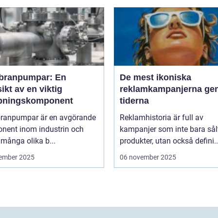
ranpumpar: En
De mest ikoniska
ikt av en viktig
reklamkampanjerna g
ningskomponent
tiderna
anpumpar är en avgörande
Reklamhistoria är full av
nent inom industrin och
kampanjer som inte bara sål
 många olika b...
produkter, utan också defini..
ember 2025
06 november 2025